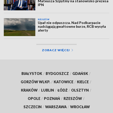
Mateusza Szpytmy na stanowisko prezesa
IPN
RZESZÓW
Upał nie odpuszcza. Nad Podkarpacie
nadciągają gwałtowne burze, RCB wysyła
alerty
ZOBACZ WIĘCEJ
BIAŁYSTOK
/
BYDGOSZCZ
/
GDAŃSK
/
GORZÓW WLKP.
/
KATOWICE
/
KIELCE
/
KRAKÓW
/
LUBLIN
/
ŁÓDŹ
/
OLSZTYN
/
OPOLE
/
POZNAŃ
/
RZESZÓW
/
SZCZECIN
/
WARSZAWA
/
WROCŁAW