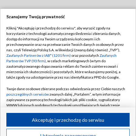
Szanujemy Twoją prywatność
Dołącz do nas:
Kliknij "Akceptuję i przechodzę do serwisu", aby wyrazić zgody na
korzystanie z technologii automatycznego śledzenia i zbierania danych,
TVP
dostęp do informacji na Twoim urządzeniu końcowym i ich
Abonament TVP
przechowywanie oraz na przetwarzanie Twoich danych osobowych przez
Regulamin TVP
nas, czyli Telewizję Polską S.A. w likwidacji (zwaną dalej również „TVP”),
Emisja w TVP
Polityka prywatności
Zaufanych Partnerów z IAB* (1201 firm)
oraz pozostałych
Zaufanych
Partnerów TVP (93 firm)
, w celach marketingowych (w tym do
Centrum informacji TVP
Moje zgody
zautomatyzowanego dopasowania reklam do Twoich zainteresowań i
mierzenia ich skuteczności) i pozostałych, które wskazujemy poniżej, a
Naziemna Telewizja Cyfrowa
Pomoc
także zgody na udostępnianie przez nas identyfikatora PPID do Google.
Sklep TVP
Biuro reklamy
Twoje dane osobowe zbierane podczas odwiedzania przez Ciebie naszych
Rada Programowa
Kontakt
poszczególnych serwisów
zwanych dalej „Portalem”, w tym informacje
zapisywane za pomocą technologii takich jak: pliki cookie, sygnalizatory
System NOS
WWW lub innych podobnych technologii umożliwiających świadczenie
dopasowanych i bezpiecznych usług, personalizację treści oraz reklam,
Informacje o nadawcy
Kanały
udostępnianie funkcji mediów społecznościowych oraz analizowanie
Akceptuję i przechodzę do serwisu
ruchu w Internecie.
Program dla prasy
©2026 Telewizja Polska S.A. w likwidacji
Biuro Reklamy
Twoje dane osobowe zbierane podczas odwiedzania przez Ciebie
Ustawienia zaawansowane