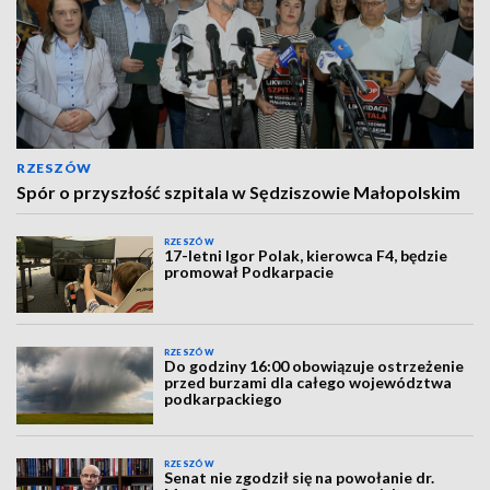
RZESZÓW
Spór o przyszłość szpitala w Sędziszowie Małopolskim
RZESZÓW
17-letni Igor Polak, kierowca F4, będzie
promował Podkarpacie
RZESZÓW
Do godziny 16:00 obowiązuje ostrzeżenie
przed burzami dla całego województwa
podkarpackiego
RZESZÓW
Senat nie zgodził się na powołanie dr.