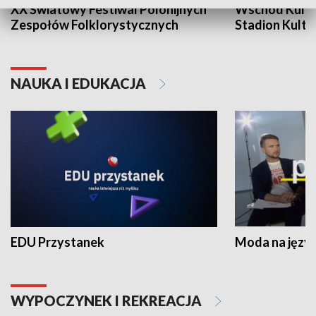
XX Światowy Festiwal Polonijnych
Wschód Kultur
Zespołów Folklorystycznych
Stadion Kultu
NAUKA I EDUKACJA
EDU Przystanek
Moda na język
WYPOCZYNEK I REKREACJA