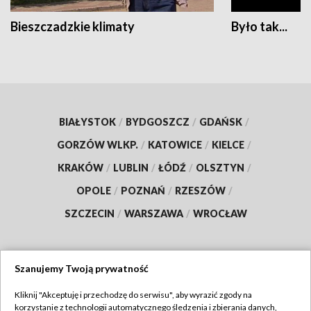
Bieszczadzkie klimaty
Było tak...
BIAŁYSTOK
/
BYDGOSZCZ
/
GDAŃSK
/
GORZÓW WLKP.
/
KATOWICE
/
KIELCE
/
KRAKÓW
/
LUBLIN
/
ŁÓDŹ
/
OLSZTYN
/
OPOLE
/
POZNAŃ
/
RZESZÓW
/
SZCZECIN
/
WARSZAWA
/
WROCŁAW
Szanujemy Twoją prywatność
Dołącz do nas:
Kliknij "Akceptuję i przechodzę do serwisu", aby wyrazić zgody na
korzystanie z technologii automatycznego śledzenia i zbierania danych,
TVP