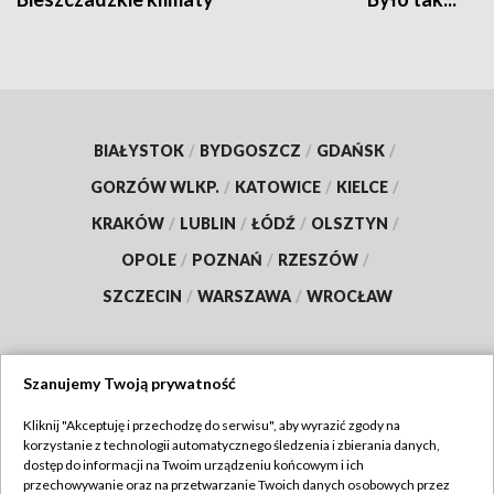
BIAŁYSTOK
/
BYDGOSZCZ
/
GDAŃSK
/
GORZÓW WLKP.
/
KATOWICE
/
KIELCE
/
KRAKÓW
/
LUBLIN
/
ŁÓDŹ
/
OLSZTYN
/
OPOLE
/
POZNAŃ
/
RZESZÓW
/
SZCZECIN
/
WARSZAWA
/
WROCŁAW
Szanujemy Twoją prywatność
Dołącz do nas:
Kliknij "Akceptuję i przechodzę do serwisu", aby wyrazić zgody na
korzystanie z technologii automatycznego śledzenia i zbierania danych,
TVP
dostęp do informacji na Twoim urządzeniu końcowym i ich
Abonament TVP
przechowywanie oraz na przetwarzanie Twoich danych osobowych przez
Regulamin TVP