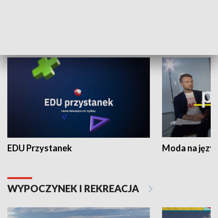
NAUKA I EDUKACJA
EDU Przystanek
Moda na język
WYPOCZYNEK I REKREACJA