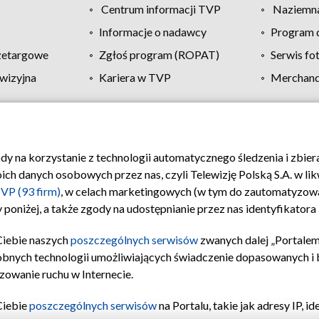
Centrum informacji TVP
Naziemna
Informacje o nadawcy
Program d
zetargowe
Zgłoś program (ROPAT)
Serwis fo
wizyjna
Kariera w TVP
Merchandi
Polityka prywatności
Moje zgody
Pomoc
Biuro re
ody na korzystanie z technologii automatycznego śledzenia i zbie
 danych osobowych przez nas, czyli Telewizję Polską S.A. w likw
VP (93 firm)
, w celach marketingowych (w tym do zautomatyzow
 poniżej, a także zgody na udostępnianie przez nas identyfikator
Ciebie naszych
poszczególnych serwisów
zwanych dalej „Portalem
obnych technologii umożliwiających świadczenie dopasowanych i be
zowanie ruchu w Internecie.
Ciebie
poszczególnych serwisów
na Portalu, takie jak adresy IP, 