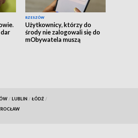
RZESZÓW
owie.
Użytkownicy, którzy do
 dar
środy nie zalogowali się do
mObywatela muszą
przywrócić ważność
dokumentów
KÓW
/
LUBLIN
/
ŁÓDŹ
/
ROCŁAW