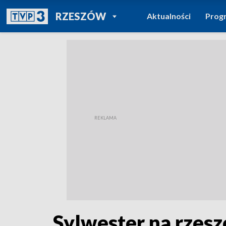
POWRÓT DO
RZESZÓW
Aktualności
Prog
TVP REGIONY
Sylwester na rzes