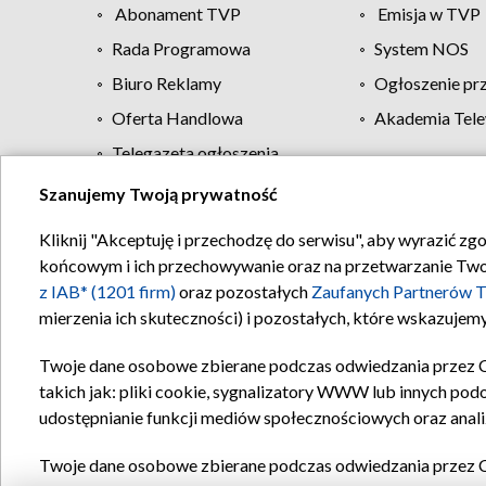
Abonament TVP
Emisja w TVP
Rada Programowa
System NOS
Biuro Reklamy
Ogłoszenie pr
Oferta Handlowa
Akademia Tele
Telegazeta ogłoszenia
Szanujemy Twoją prywatność
Regulamin TVP
Kliknij "Akceptuję i przechodzę do serwisu", aby wyrazić zg
końcowym i ich przechowywanie oraz na przetwarzanie Twoich
z IAB* (1201 firm)
oraz pozostałych
Zaufanych Partnerów T
mierzenia ich skuteczności) i pozostałych, które wskazujemy
Twoje dane osobowe zbierane podczas odwiedzania przez 
takich jak: pliki cookie, sygnalizatory WWW lub innych pod
udostępnianie funkcji mediów społecznościowych oraz anali
Twoje dane osobowe zbierane podczas odwiedzania przez 