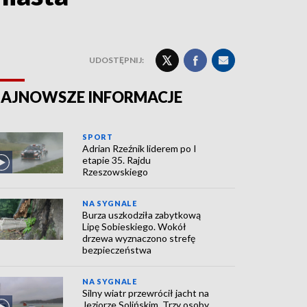
UDOSTĘPNIJ:
AJNOWSZE INFORMACJE
SPORT
Adrian Rzeźnik liderem po I
etapie 35. Rajdu
Rzeszowskiego
NA SYGNALE
Burza uszkodziła zabytkową
Lipę Sobieskiego. Wokół
drzewa wyznaczono strefę
bezpieczeństwa
NA SYGNALE
Silny wiatr przewrócił jacht na
Jeziorze Solińskim. Trzy osoby