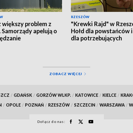
ÓW
RZESZÓW
 większy problem z
"Krewki Rajd" w Rzesz
 Samorządy apelują o
Hołd dla powstańców i
ędzanie
dla potrzebujących
ZOBACZ WIĘCEJ
SZCZ
/
GDAŃSK
/
GORZÓW WLKP.
/
KATOWICE
/
KIELCE
/
KRA
N
/
OPOLE
/
POZNAŃ
/
RZESZÓW
/
SZCZECIN
/
WARSZAWA
/
W
Dołącz do nas: