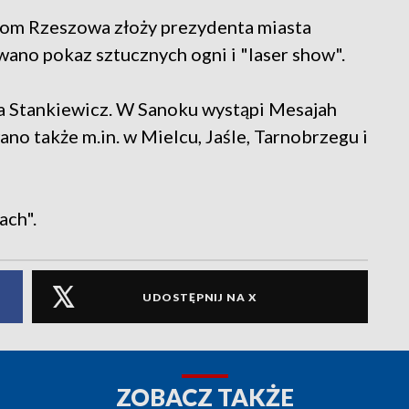
com Rzeszowa złoży prezydenta miasta
ano pokaz sztucznych ogni i "laser show".
a Stankiewicz. W Sanoku wystąpi Mesajah
o także m.in. w Mielcu, Jaśle, Tarnobrzegu i
ach".
UDOSTĘPNIJ NA X
ZOBACZ TAKŻE