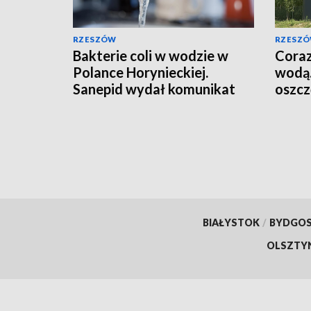
RZESZÓW
RZESZ
Bakterie coli w wodzie w
Coraz
Polance Horynieckiej.
wodą.
Sanepid wydał komunikat
oszcz
BIAŁYSTOK
/
BYDGO
OLSZTY