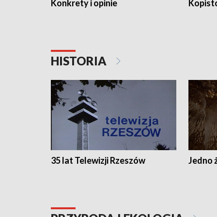
Konkrety i opinie
Kopist
HISTORIA
35 lat Telewizji Rzeszów
Jedno ż