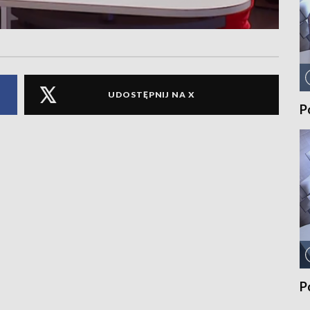
UDOSTĘPNIJ NA X
P
P