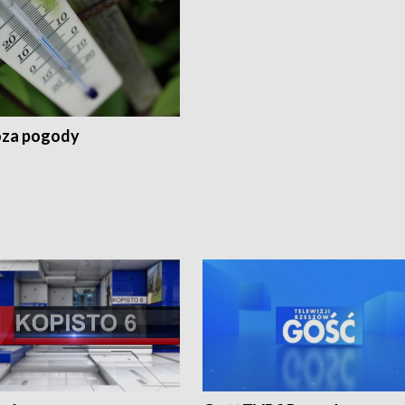
za pogody