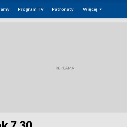
ramy
Program TV
Patronaty
Więcej
k 7.30