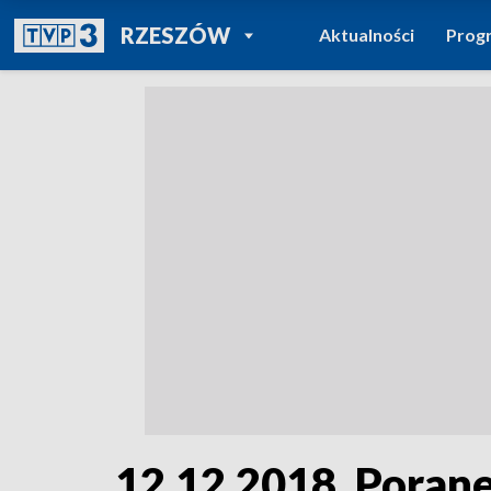
POWRÓT DO
RZESZÓW
Aktualności
Prog
TVP REGIONY
12.12.2018, Porane