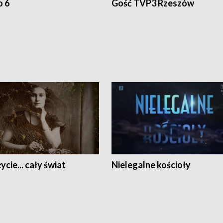
o 6
Gość TVP3 Rzeszów
ycie... cały świat
Nielegalne kościoły