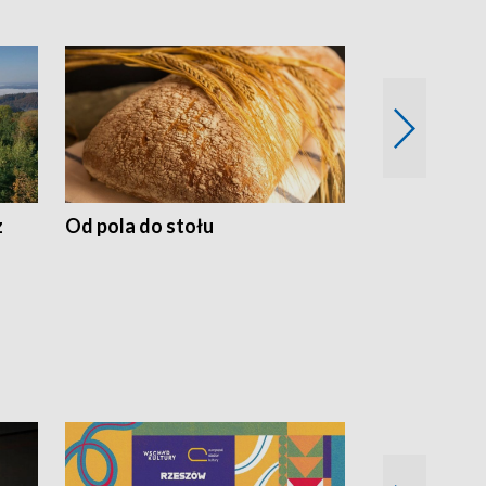
z
Od pola do stołu
50 lat ochro
przyrodnicz
Zachodnich