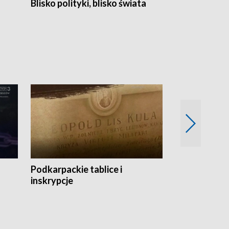
Blisko polityki, blisko świata
Popołudnie 
Podkarpackie tablice i
Szlakiem arc
inskrypcje
drewnianej