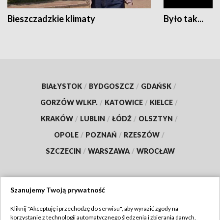
Bieszczadzkie klimaty
Było tak...
BIAŁYSTOK
/
BYDGOSZCZ
/
GDAŃSK
/
GORZÓW WLKP.
/
KATOWICE
/
KIELCE
/
KRAKÓW
/
LUBLIN
/
ŁÓDŹ
/
OLSZTYN
/
OPOLE
/
POZNAŃ
/
RZESZÓW
/
SZCZECIN
/
WARSZAWA
/
WROCŁAW
Szanujemy Twoją prywatność
Dołącz do nas:
Kliknij "Akceptuję i przechodzę do serwisu", aby wyrazić zgody na
korzystanie z technologii automatycznego śledzenia i zbierania danych,
TVP