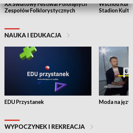
XX Światowy Festiwal Polonijnych
Wschód Kultur
Zespołów Folklorystycznych
Stadion Kultu
NAUKA I EDUKACJA
EDU Przystanek
Moda na język
WYPOCZYNEK I REKREACJA