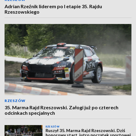
Adrian Rzeźnik liderem po I etapie 35. Rajdu
Rzeszowskiego
RZESZÓW
35. Marma Rajd Rzeszowski. Załogi już po czterech
odcinkach specjalnych
RZESZÓW
Ruszył 35. Marma Rajd Rzeszowski. Dziś
honorowy start, jutro początek sportowej