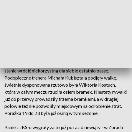
Niestety w ostatnich minutach rywale byli skuteczniejsi i wywieźli z
Przemyśla komplet punktu wygrywając 34 do 31.
W meczu kończącym 10. rundę pierwszej ligi pań jarosławski
San podejmował drużynę Imperium Katowice - zespól wyżej
notowany, ale mimo to kibice liczyli, że gospodynie będą w
stanie wrócić niekorzystną dla siebie ostatnio passę.
Podopieczne trenera Michała Kubisztala podjęły walkę,
świetnie dysponowana rzutowo była Wiktoria Kostuch,
która w całym meczu rzuciła osiem bramek. Niestety rywalki
już do przerwy prowadziły trzema bramkami, a w drugiej
połowie też nie pozwoliły miejscowym na odrobienie strat.
Porażka 19 do 23 była już ósmą w tym sezonie
Panie z JKS-u wygrały za to już po raz dziewiąty - w Zorach