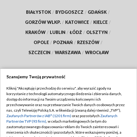
BIAŁYSTOK
/
BYDGOSZCZ
/
GDAŃSK
/
GORZÓW WLKP.
/
KATOWICE
/
KIELCE
/
KRAKÓW
/
LUBLIN
/
ŁÓDŹ
/
OLSZTYN
/
OPOLE
/
POZNAŃ
/
RZESZÓW
/
SZCZECIN
/
WARSZAWA
/
WROCŁAW
Szanujemy Twoją prywatność
Dołącz do nas:
Kliknij "Akceptuję i przechodzę do serwisu", aby wyrazić zgody na
korzystanie z technologii automatycznego śledzenia i zbierania danych,
TVP
dostęp do informacji na Twoim urządzeniu końcowym i ich
Abonament TVP
przechowywanie oraz na przetwarzanie Twoich danych osobowych przez
Regulamin TVP
nas, czyli Telewizję Polską S.A. w likwidacji (zwaną dalej również „TVP”),
Emisja w TVP
Polityka prywatności
Zaufanych Partnerów z IAB* (1201 firm)
oraz pozostałych
Zaufanych
Partnerów TVP (93 firm)
, w celach marketingowych (w tym do
Centrum informacji TVP
Moje zgody
zautomatyzowanego dopasowania reklam do Twoich zainteresowań i
mierzenia ich skuteczności) i pozostałych, które wskazujemy poniżej, a
Naziemna Telewizja Cyfrowa
Pomoc