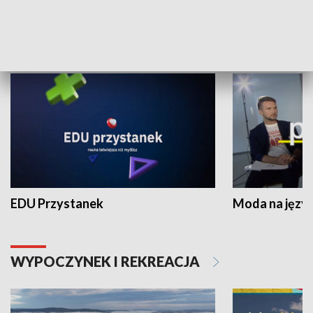
NAUKA I EDUKACJA
EDU Przystanek
Moda na język
WYPOCZYNEK I REKREACJA