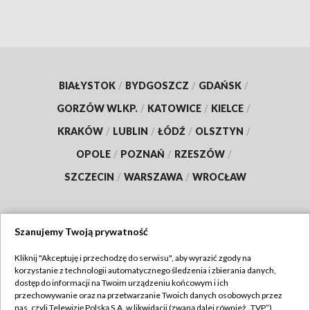
BIAŁYSTOK
/
BYDGOSZCZ
/
GDAŃSK
/
GORZÓW WLKP.
/
KATOWICE
/
KIELCE
/
KRAKÓW
/
LUBLIN
/
ŁÓDŹ
/
OLSZTYN
/
OPOLE
/
POZNAŃ
/
RZESZÓW
/
SZCZECIN
/
WARSZAWA
/
WROCŁAW
Szanujemy Twoją prywatność
Dołącz do nas:
Kliknij "Akceptuję i przechodzę do serwisu", aby wyrazić zgody na
korzystanie z technologii automatycznego śledzenia i zbierania danych,
TVP
dostęp do informacji na Twoim urządzeniu końcowym i ich
Abonament TVP
przechowywanie oraz na przetwarzanie Twoich danych osobowych przez
Regulamin TVP
nas, czyli Telewizję Polską S.A. w likwidacji (zwaną dalej również „TVP”),