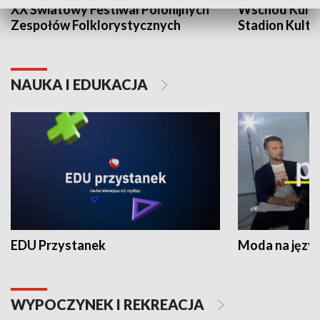
XX Światowy Festiwal Polonijnych
Wschód Kultur
Zespołów Folklorystycznych
Stadion Kultu
NAUKA I EDUKACJA
EDU Przystanek
Moda na język
WYPOCZYNEK I REKREACJA