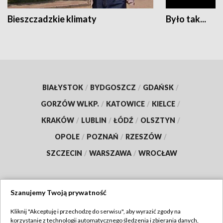
Bieszczadzkie klimaty
Było tak...
BIAŁYSTOK
/
BYDGOSZCZ
/
GDAŃSK
/
GORZÓW WLKP.
/
KATOWICE
/
KIELCE
/
KRAKÓW
/
LUBLIN
/
ŁÓDŹ
/
OLSZTYN
/
OPOLE
/
POZNAŃ
/
RZESZÓW
/
SZCZECIN
/
WARSZAWA
/
WROCŁAW
Szanujemy Twoją prywatność
Dołącz do nas:
Kliknij "Akceptuję i przechodzę do serwisu", aby wyrazić zgody na
korzystanie z technologii automatycznego śledzenia i zbierania danych,
TVP