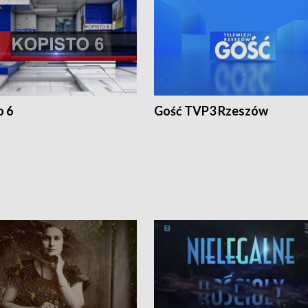
o 6
Gość TVP3 Rzeszów