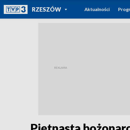
POWRÓT DO
RZESZÓW
Aktualności
Prog
TVP REGIONY
Piętnasta bożonar