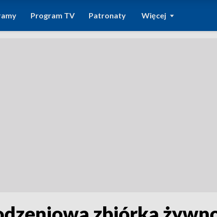
ramy
Program TV
Patronaty
Więcej
odzeniowa zbiórka żywno