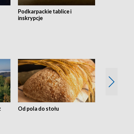
Podkarpackie tablice i
Szlakiem arc
inskrypcje
drewnianej
z
Od pola do stołu
50 lat ochro
przyrodnicz
Zachodnich