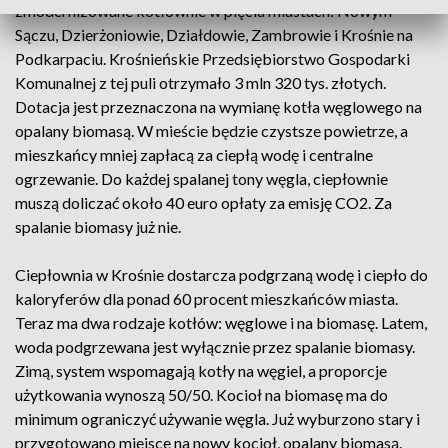
zmodernizowane kotłownie w pięciu miastach: Nowym
Sączu, Dzierżoniowie, Działdowie, Zambrowie i Krośnie na
Podkarpaciu. Krośnieńskie Przedsiębiorstwo Gospodarki
Komunalnej z tej puli otrzymało 3 mln 320 tys. złotych.
Dotacja jest przeznaczona na wymianę kotła węglowego na
opalany biomasą. W mieście będzie czystsze powietrze, a
mieszkańcy mniej zapłacą za ciepłą wodę i centralne
ogrzewanie. Do każdej spalanej tony węgla, ciepłownie
muszą doliczać około 40 euro opłaty za emisję CO2. Za
spalanie biomasy już nie.
Ciepłownia w Krośnie dostarcza podgrzaną wodę i ciepło do
kaloryferów dla ponad 60 procent mieszkańców miasta.
Teraz ma dwa rodzaje kotłów: węglowe i na biomasę. Latem,
woda podgrzewana jest wyłącznie przez spalanie biomasy.
Zimą, system wspomagają kotły na węgiel, a proporcje
użytkowania wynoszą 50/50. Kocioł na biomasę ma do
minimum ograniczyć używanie węgla. Już wyburzono stary i
przygotowano miejsce na nowy kocioł, opalany biomasą.