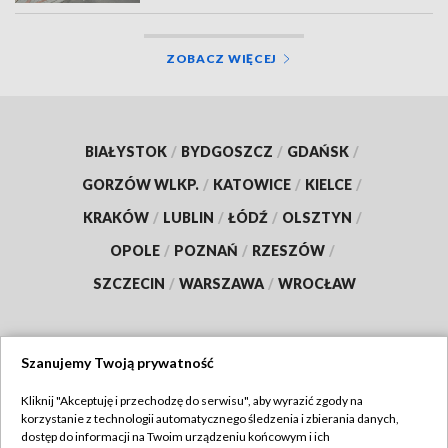
ZOBACZ WIĘCEJ
BIAŁYSTOK
/
BYDGOSZCZ
/
GDAŃSK
/
GORZÓW WLKP.
/
KATOWICE
/
KIELCE
/
KRAKÓW
/
LUBLIN
/
ŁÓDŹ
/
OLSZTYN
/
OPOLE
/
POZNAŃ
/
RZESZÓW
/
SZCZECIN
/
WARSZAWA
/
WROCŁAW
Szanujemy Twoją prywatność
Dołącz do nas:
Kliknij "Akceptuję i przechodzę do serwisu", aby wyrazić zgody na
korzystanie z technologii automatycznego śledzenia i zbierania danych,
TVP
dostęp do informacji na Twoim urządzeniu końcowym i ich