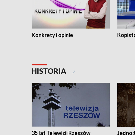
Konkrety i opinie
Kopist
HISTORIA
35 lat Telewizji Rzeszów
Jedno ż