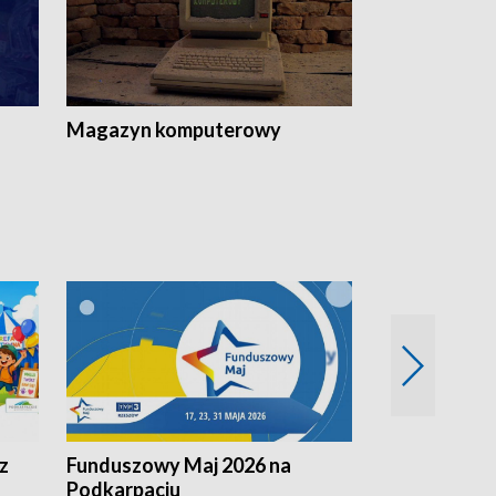
Magazyn komputerowy
z
Funduszowy Maj 2026 na
Podkarpacki
Podkarpaciu
kulinarne z h