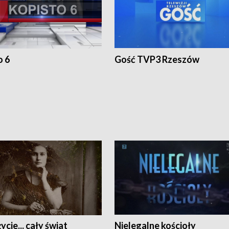
o 6
Gość TVP3 Rzeszów
ycie... cały świat
Nielegalne kościoły