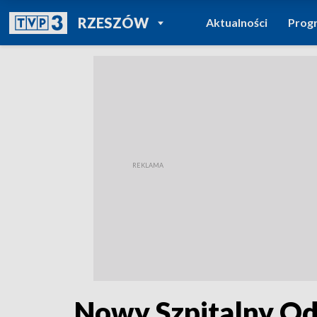
POWRÓT DO
RZESZÓW
Aktualności
Prog
TVP REGIONY
Nowy Szpitalny Od