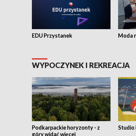
EDU Przystanek
Moda na
WYPOCZYNEK I REKREACJA
Podkarpackie horyzonty - z
Studio
góry widać więcej