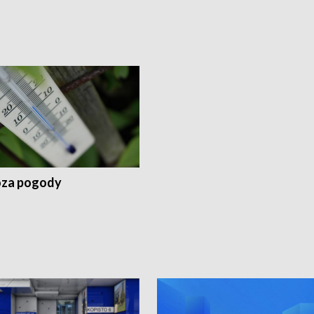
za pogody