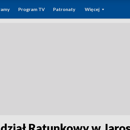
ramy
Program TV
Patronaty
Więcej
dział Ratunkowy w Jaro