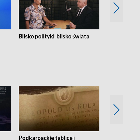
Blisko polityki, blisko świata
Popołudnie 
Podkarpackie tablice i
Szlakiem arc