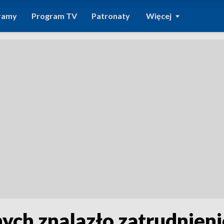
ramy
Program TV
Patronaty
Więcej
ych znalazło zatrudnieni