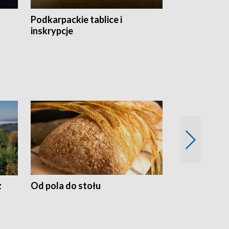
Podkarpackie tablice i
Szlakiem arc
inskrypcje
drewnianej
z
Od pola do stołu
50 lat ochro
przyrodnicz
Zachodnich