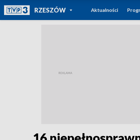
POWRÓT DO
RZESZÓW
Aktualności
Prog
TVP REGIONY
16 niepełnosprawn