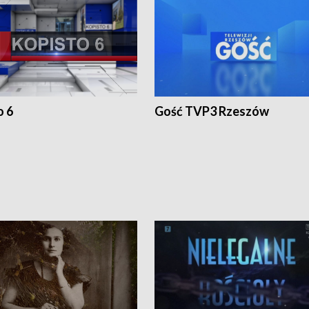
o 6
Gość TVP3 Rzeszów