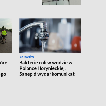
RZESZÓW
Górę
Bakterie coli w wodzie w
Polance Horynieckiej.
ego
Sanepid wydał komunikat