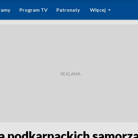
ramy
Program TV
Patronaty
Więcej
dla podkarpackich samor