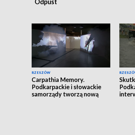
Odpust
RZESZÓW
RZESZ
Carpathia Memory.
Skutk
Podkarpackie i słowackie
Podka
samorządy tworzą nową
inter
markę turystyczną
razy