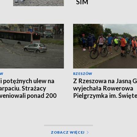
SIM
ÓW
RZESZÓW
i potężnych ulew na
Z Rzeszowa na Jasną 
rpaciu. Strażacy
wyjechała Rowerowa
weniowali ponad 200
Pielgrzymka im. Święt
Krzysztofa
ZOBACZ WIĘCEJ