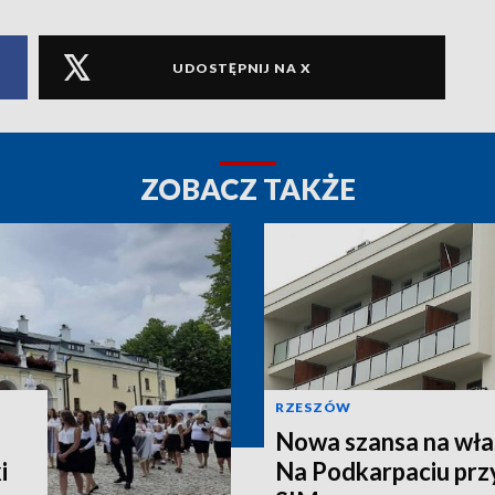
UDOSTĘPNIJ NA X
ZOBACZ TAKŻE
RZESZÓW
Nowa szansa na wła
i
Na Podkarpaciu prz