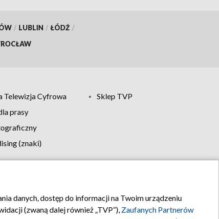
KÓW
/
LUBLIN
/
ŁÓDŹ
/
ROCŁAW
 Telewizja Cyfrowa
Sklep TVP
la prasy
tograficzny
sing (znaki)
klamy
Kontakt
rania danych, dostęp do informacji na Twoim urządzeniu
idacji (zwaną dalej również „TVP”),
Zaufanych Partnerów