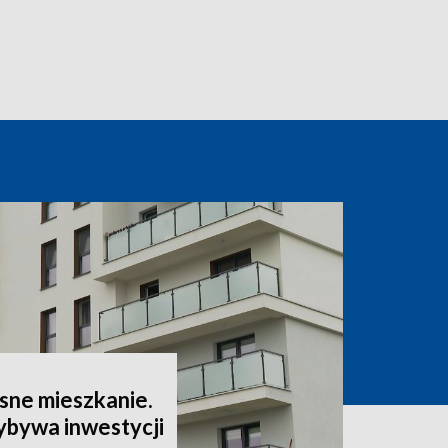
sne mieszkanie.
ybywa inwestycji