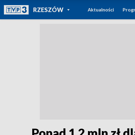
POWRÓT DO
RZESZÓW
Aktualności
Prog
TVP REGIONY
Ponad 1,2 mln zł 