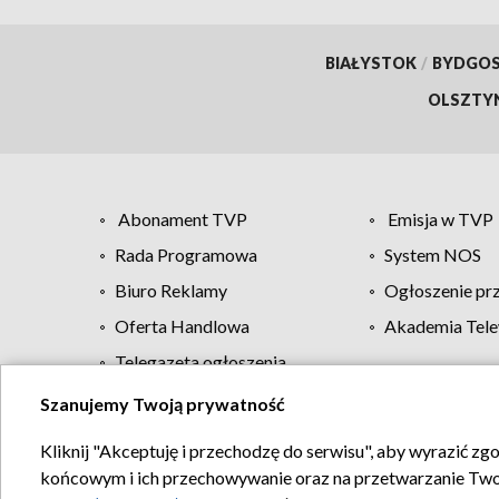
BIAŁYSTOK
/
BYDGO
OLSZTY
Abonament TVP
Emisja w TVP
Rada Programowa
System NOS
Biuro Reklamy
Ogłoszenie pr
Oferta Handlowa
Akademia Tele
Telegazeta ogłoszenia
Szanujemy Twoją prywatność
Regulamin TVP
Kliknij "Akceptuję i przechodzę do serwisu", aby wyrazić zg
końcowym i ich przechowywanie oraz na przetwarzanie Twoich