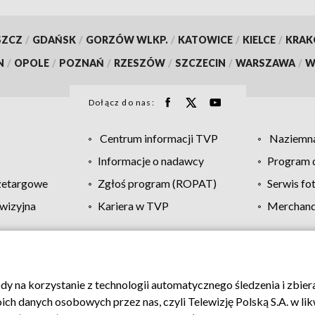
SZCZ
/
GDAŃSK
/
GORZÓW WLKP.
/
KATOWICE
/
KIELCE
/
KRA
N
/
OPOLE
/
POZNAŃ
/
RZESZÓW
/
SZCZECIN
/
WARSZAWA
/
W
Dołącz do nas:
Centrum informacji TVP
Naziemna
Informacje o nadawcy
Program d
zetargowe
Zgłoś program (ROPAT)
Serwis fo
wizyjna
Kariera w TVP
Merchandi
Polityka prywatności
Moje zgody
Pomoc
Biuro re
ody na korzystanie z technologii automatycznego śledzenia i zbie
 danych osobowych przez nas, czyli Telewizję Polską S.A. w likw