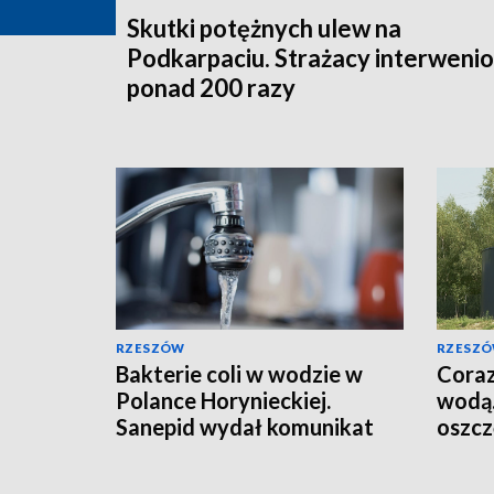
Skutki potężnych ulew na
Podkarpaciu. Strażacy interwenio
ponad 200 razy
RZESZÓW
RZESZ
Bakterie coli w wodzie w
Coraz
Polance Horynieckiej.
wodą.
Sanepid wydał komunikat
oszcz