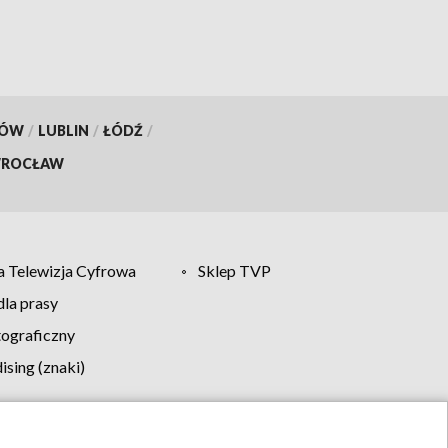
KÓW
/
LUBLIN
/
ŁÓDŹ
/
ROCŁAW
 Telewizja Cyfrowa
Sklep TVP
la prasy
tograficzny
sing (znaki)