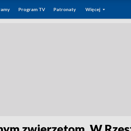
ramy
Program TV
Patronaty
Więcej
ym zwierzętom. W Rzesz