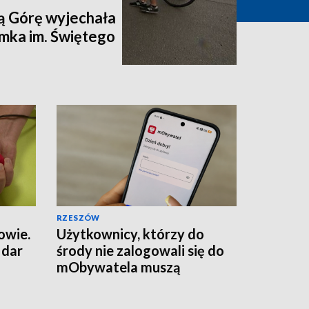
ą Górę wyjechała
mka im. Świętego
RZESZÓW
owie.
Użytkownicy, którzy do
 dar
środy nie zalogowali się do
mObywatela muszą
przywrócić ważność
dokumentów