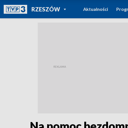
POWRÓT DO
RZESZÓW
Aktualności
Prog
TVP REGIONY
Na pomoc bezdomn