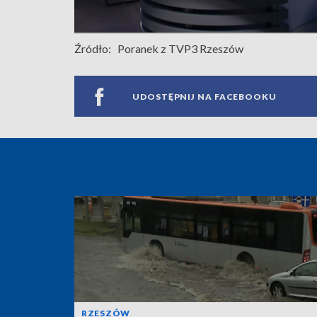
Źródło:
Poranek z TVP3 Rzeszów
UDOSTĘPNIJ NA FACEBOOKU
RZESZÓW