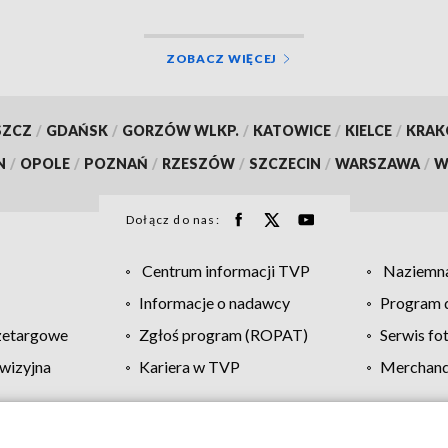
ZOBACZ WIĘCEJ
SZCZ
/
GDAŃSK
/
GORZÓW WLKP.
/
KATOWICE
/
KIELCE
/
KRA
N
/
OPOLE
/
POZNAŃ
/
RZESZÓW
/
SZCZECIN
/
WARSZAWA
/
W
Dołącz do nas:
Centrum informacji TVP
Naziemna
Informacje o nadawcy
Program d
zetargowe
Zgłoś program (ROPAT)
Serwis fo
wizyjna
Kariera w TVP
Merchandi