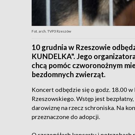
Fot. arch. TVP3 Rzeszów
10 grudnia w Rzeszowie odbędz
KUNDELKA". Jego organizatoram
chcą pomóc czworonożnym mie
bezdomnych zwierząt.
Koncert odbędzie się o godz. 18.00 w
Rzeszowskiego. Wstęp jest bezpłatny,
darowiznę na rzecz schroniska. Na ko
przeznaczone do adopcji.
O szczegółach koncertu i potrzebach 