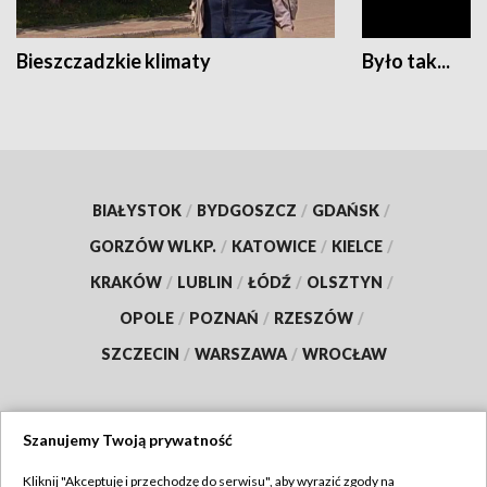
Bieszczadzkie klimaty
Było tak...
BIAŁYSTOK
/
BYDGOSZCZ
/
GDAŃSK
/
GORZÓW WLKP.
/
KATOWICE
/
KIELCE
/
KRAKÓW
/
LUBLIN
/
ŁÓDŹ
/
OLSZTYN
/
OPOLE
/
POZNAŃ
/
RZESZÓW
/
SZCZECIN
/
WARSZAWA
/
WROCŁAW
Szanujemy Twoją prywatność
Dołącz do nas:
Kliknij "Akceptuję i przechodzę do serwisu", aby wyrazić zgody na