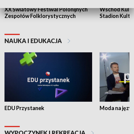
XX Światowy Festiwal Polonijnych
Wschód Kultur
Zespołów Folklorystycznych
Stadion Kultu
NAUKA I EDUKACJA
EDU Przystanek
Moda na język
WYPOCZYNEK I REKREACJA