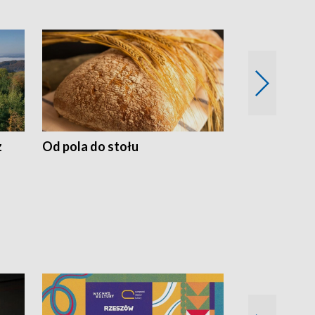
z
Od pola do stołu
50 lat ochro
przyrodnicz
Zachodnich