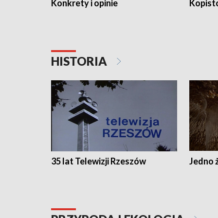
Konkrety i opinie
Kopist
HISTORIA
35 lat Telewizji Rzeszów
Jedno ż