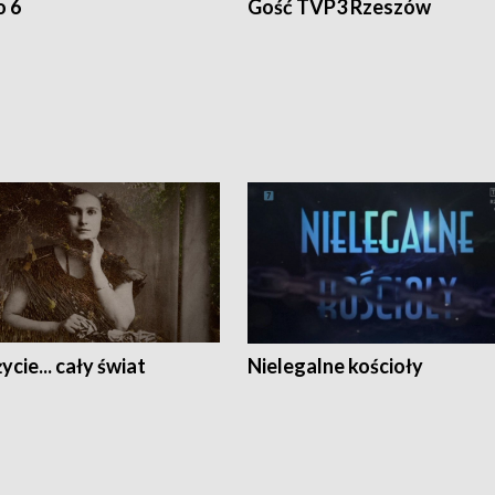
o 6
Gość TVP3 Rzeszów
ycie... cały świat
Nielegalne kościoły