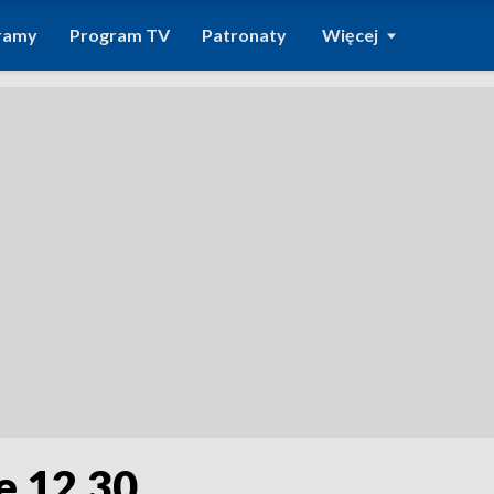
ramy
Program TV
Patronaty
Więcej
e 12.30