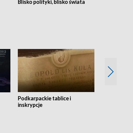
Blisko polityki, blisko świata
Popołudnie 
Podkarpackie tablice i
Szlakiem arc
inskrypcje
drewnianej