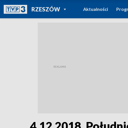
POWRÓT DO
RZESZÓW
Aktualności
Prog
TVP REGIONY
4.12.2018, Południ