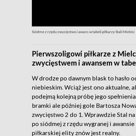
Siódme z rzędu zwycięstwo i awans w tabeli piłkarzy Stali Mieleic
Pierwszoligowi piłkarze z Miel
zwycięstwem i awansem w tabeli
W drodze po dawnym blask to hasło od
niebieskim. Wciąż jest ono aktualne, a
podejmą kolejną próbę jego spełnienia.
bramki ale później gole Bartosza Nowa
zwycięstwo 2 do 1. Wprawdzie Stal na p
po siódmej z rzędu wygranej i awansie 
piłkarskiej elity znów jest realny.