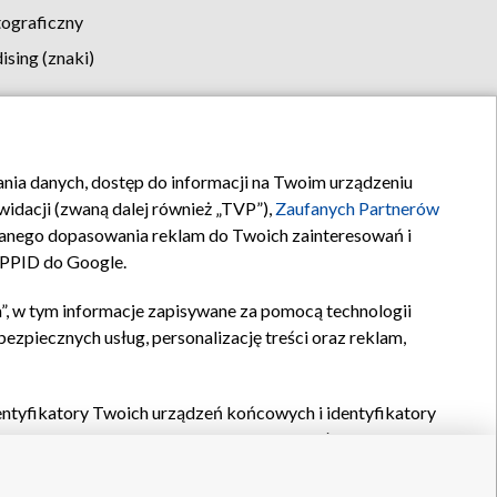
tograficzny
sing (znaki)
klamy
Kontakt
rania danych, dostęp do informacji na Twoim urządzeniu
idacji (zwaną dalej również „TVP”),
Zaufanych Partnerów
anego dopasowania reklam do Twoich zainteresowań i
a PPID do Google.
”, w tym informacje zapisywane za pomocą technologii
zpiecznych usług, personalizację treści oraz reklam,
identyfikatory Twoich urządzeń końcowych i identyfikatory
P,
Zaufanych Partnerów z IAB
oraz pozostałych
Zaufanych
 wyboru podstawowych reklam, wyboru spersonalizowanych
ch treści, pomiaru wydajności reklam, pomiaru wydajności