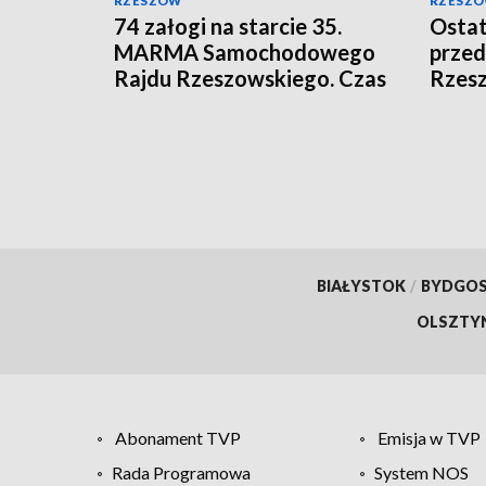
RZESZÓW
RZESZ
74 załogi na starcie 35.
Ostat
MARMA Samochodowego
prze
Rajdu Rzeszowskiego. Czas
Rzes
na wielkie ściganie
BIAŁYSTOK
/
BYDGO
OLSZTY
Abonament TVP
Emisja w TVP
Rada Programowa
System NOS