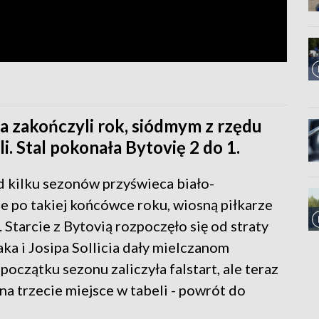
ca zakończyli rok, siódmym z rzędu
. Stal pokonała Bytovię 2 do 1.
 kilku sezonów przyświeca biało-
le po takiej końcówce roku, wiosną piłkarze
 Starcie z Bytovią rozpoczęło się od straty
ka i Josipa Sollicia dały mielczanom
oczątku sezonu zaliczyła falstart, ale teraz
na trzecie miejsce w tabeli - powrót do