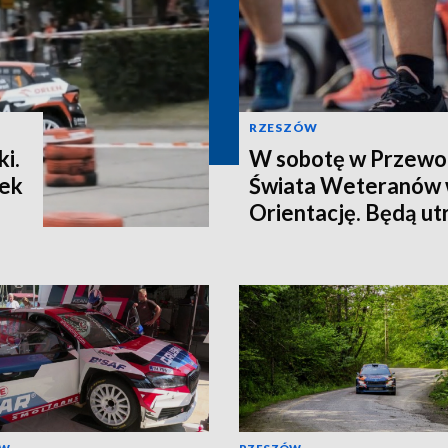
RZESZÓW
i.
W sobotę w Przewo
tek
Świata Weteranów 
Orientację. Będą ut