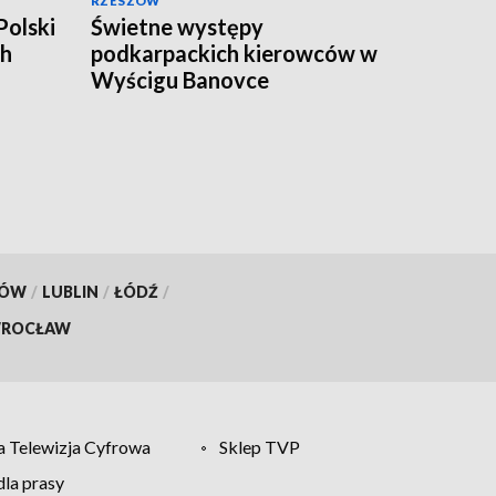
RZESZÓW
Polski
Świetne występy
ch
podkarpackich kierowców w
Wyścigu Banovce
KÓW
/
LUBLIN
/
ŁÓDŹ
/
ROCŁAW
 Telewizja Cyfrowa
Sklep TVP
la prasy