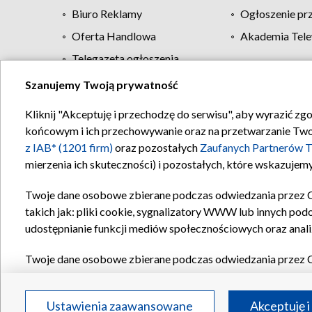
Biuro Reklamy
Ogłoszenie pr
Oferta Handlowa
Akademia Tele
Telegazeta ogłoszenia
Szanujemy Twoją prywatność
Regulamin TVP
Kliknij "Akceptuję i przechodzę do serwisu", aby wyrazić zg
końcowym i ich przechowywanie oraz na przetwarzanie Twoich
z IAB* (1201 firm)
oraz pozostałych
Zaufanych Partnerów T
mierzenia ich skuteczności) i pozostałych, które wskazujemy
Twoje dane osobowe zbierane podczas odwiedzania przez 
takich jak: pliki cookie, sygnalizatory WWW lub innych pod
udostępnianie funkcji mediów społecznościowych oraz anali
Twoje dane osobowe zbierane podczas odwiedzania przez 
plików cookie, informacje o Twoich wyszukiwaniach w serwi
Partnerów TVP
dla realizacji następujących celów i funkc
Ustawienia zaawansowane
Akceptuję i
reklam, tworzenia profilu spersonalizowanych reklam, tworz