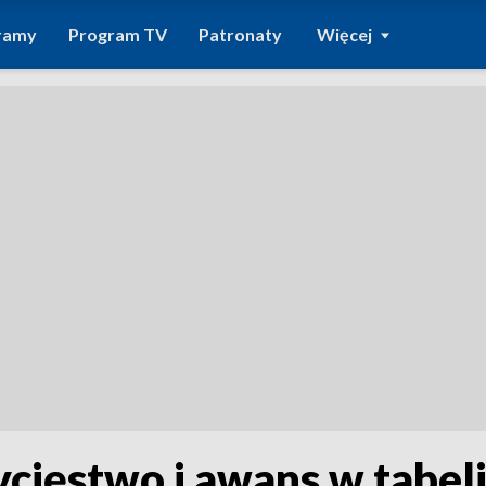
ramy
Program TV
Patronaty
Więcej
cięstwo i awans w tabeli 