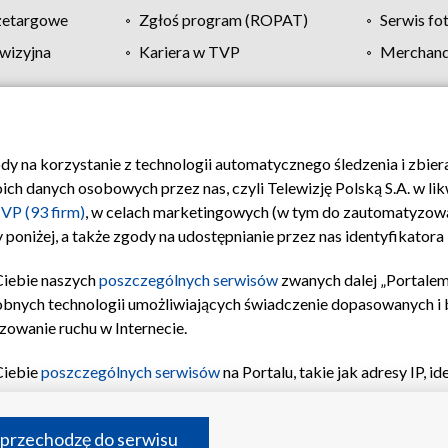
zetargowe
Zgłoś program (ROPAT)
Serwis fo
wizyjna
Kariera w TVP
Merchandi
Polityka prywatności
Moje zgody
Pomoc
Biuro re
ody na korzystanie z technologii automatycznego śledzenia i zbie
 danych osobowych przez nas, czyli Telewizję Polską S.A. w likw
VP (93 firm)
, w celach marketingowych (w tym do zautomatyzow
 poniżej, a także zgody na udostępnianie przez nas identyfikator
Ciebie naszych
poszczególnych serwisów
zwanych dalej „Portalem
obnych technologii umożliwiających świadczenie dopasowanych i be
zowanie ruchu w Internecie.
Ciebie
poszczególnych serwisów
na Portalu, takie jak adresy IP, 
sach Portalu czy historia odwiedzin będą przetwarzane przez TV
ji: przechowywania informacji na urządzeniu lub dostęp do nich,
©2026 Telewizja Polska S.A. w likwidacji
 przechodzę do serwisu
enia profilu spersonalizowanych treści, wyboru spersonalizowany