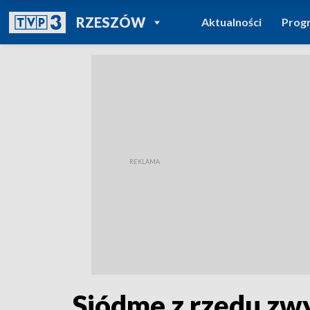
POWRÓT DO
RZESZÓW
Aktualności
Prog
TVP REGIONY
Siódme z rzędu zwy