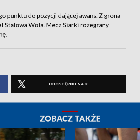
go punktu do pozycji dającej awans. Z grona
al Stalowa Wola. Mecz Siarki rozegrany
nę.
UDOSTĘPNIJ NA X
ZOBACZ TAKŻE