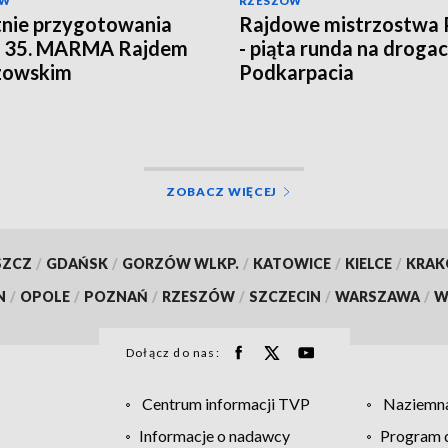
ÓW
RZESZÓW
nie przygotowania
Rajdowe mistrzostwa 
d 35. MARMA Rajdem
- piąta runda na droga
zowskim
Podkarpacia
ZOBACZ WIĘCEJ
SZCZ
/
GDAŃSK
/
GORZÓW WLKP.
/
KATOWICE
/
KIELCE
/
KRA
N
/
OPOLE
/
POZNAŃ
/
RZESZÓW
/
SZCZECIN
/
WARSZAWA
/
W
Dołącz do nas:
Centrum informacji TVP
Naziemna
Informacje o nadawcy
Program d