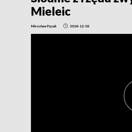
Mieleic
Mirosław Pęcak
2018-12-03