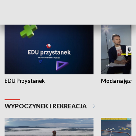
NAUKA I EDUKACJA
EDU Przystanek
Moda na język
WYPOCZYNEK I REKREACJA