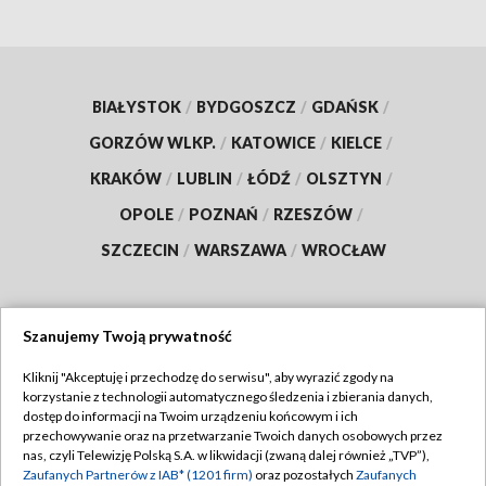
BIAŁYSTOK
/
BYDGOSZCZ
/
GDAŃSK
/
GORZÓW WLKP.
/
KATOWICE
/
KIELCE
/
KRAKÓW
/
LUBLIN
/
ŁÓDŹ
/
OLSZTYN
/
OPOLE
/
POZNAŃ
/
RZESZÓW
/
SZCZECIN
/
WARSZAWA
/
WROCŁAW
Szanujemy Twoją prywatność
Dołącz do nas:
Kliknij "Akceptuję i przechodzę do serwisu", aby wyrazić zgody na
korzystanie z technologii automatycznego śledzenia i zbierania danych,
TVP
dostęp do informacji na Twoim urządzeniu końcowym i ich
Abonament TVP
przechowywanie oraz na przetwarzanie Twoich danych osobowych przez
Regulamin TVP
nas, czyli Telewizję Polską S.A. w likwidacji (zwaną dalej również „TVP”),
Emisja w TVP
Polityka prywatności
Zaufanych Partnerów z IAB* (1201 firm)
oraz pozostałych
Zaufanych