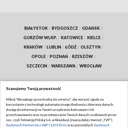
BIAŁYSTOK
/
BYDGOSZCZ
/
GDAŃSK
/
GORZÓW WLKP.
/
KATOWICE
/
KIELCE
/
KRAKÓW
/
LUBLIN
/
ŁÓDŹ
/
OLSZTYN
/
OPOLE
/
POZNAŃ
/
RZESZÓW
/
SZCZECIN
/
WARSZAWA
/
WROCŁAW
Szanujemy Twoją prywatność
Dołącz do nas:
Kliknij "Akceptuję i przechodzę do serwisu", aby wyrazić zgody na
korzystanie z technologii automatycznego śledzenia i zbierania danych,
TVP
dostęp do informacji na Twoim urządzeniu końcowym i ich
Abonament TVP
przechowywanie oraz na przetwarzanie Twoich danych osobowych przez
Regulamin TVP
nas, czyli Telewizję Polską S.A. w likwidacji (zwaną dalej również „TVP”),
Emisja w TVP
Polityka prywatności
Zaufanych Partnerów z IAB* (1201 firm)
oraz pozostałych
Zaufanych