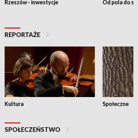
Rzeszów - inwestycje
Od pola do st
REPORTAŻE
Kultura
Społeczne
SPOŁECZEŃSTWO