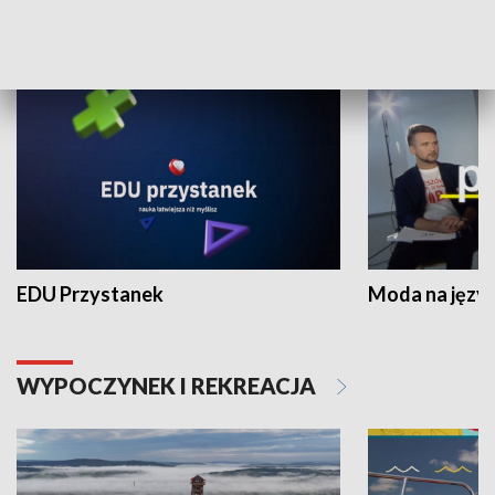
NAUKA I EDUKACJA
EDU Przystanek
Moda na język
WYPOCZYNEK I REKREACJA