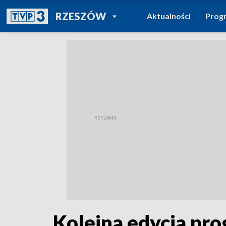
POWRÓT DO
RZESZÓW
Aktualności
Prog
TVP REGIONY
Kolejna edycja pr