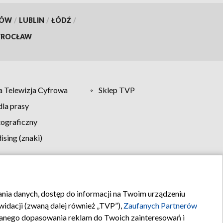
KÓW
/
LUBLIN
/
ŁÓDŹ
/
ROCŁAW
 Telewizja Cyfrowa
Sklep TVP
la prasy
tograficzny
sing (znaki)
klamy
Kontakt
rania danych, dostęp do informacji na Twoim urządzeniu
idacji (zwaną dalej również „TVP”),
Zaufanych Partnerów
anego dopasowania reklam do Twoich zainteresowań i