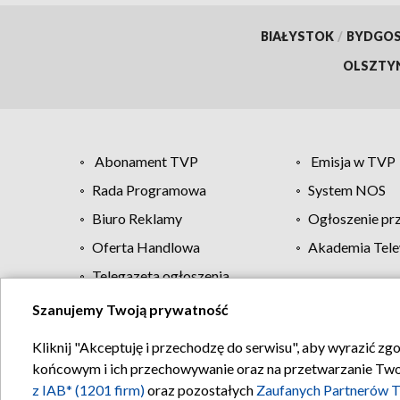
BIAŁYSTOK
/
BYDGO
OLSZTY
Abonament TVP
Emisja w TVP
Rada Programowa
System NOS
Biuro Reklamy
Ogłoszenie pr
Oferta Handlowa
Akademia Tele
Telegazeta ogłoszenia
Szanujemy Twoją prywatność
Regulamin TVP
Kliknij "Akceptuję i przechodzę do serwisu", aby wyrazić zg
końcowym i ich przechowywanie oraz na przetwarzanie Twoich
z IAB* (1201 firm)
oraz pozostałych
Zaufanych Partnerów T