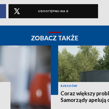
UDOSTĘPNIJ NA X
ZOBACZ TAKŻE
RZESZÓW
Coraz większy prob
Samorządy apelują 