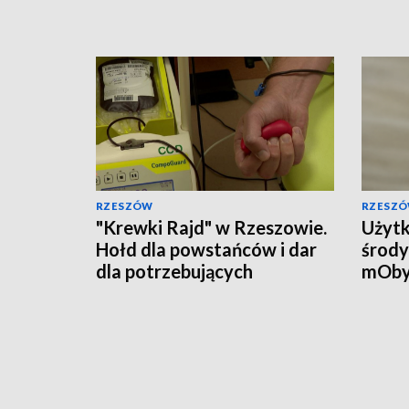
RZESZÓW
RZESZ
"Krewki Rajd" w Rzeszowie.
Użytk
Hołd dla powstańców i dar
środy
dla potrzebujących
mOby
przyw
doku