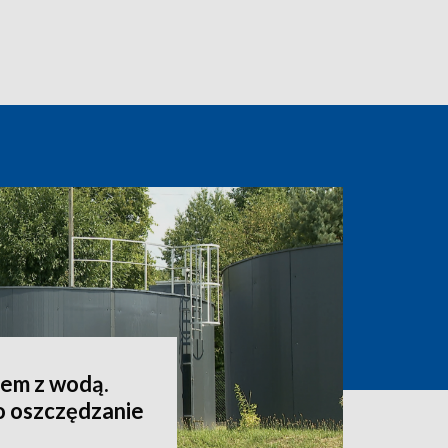
lem z wodą.
o oszczędzanie