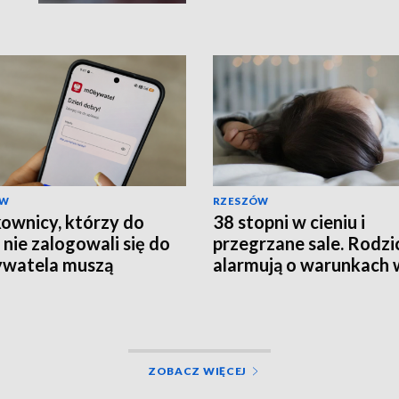
ÓW
RZESZÓW
ownicy, którzy do
38 stopni w cieniu i
 nie zalogowali się do
przegrzane sale. Rodzi
watela muszą
alarmują o warunkach 
rócić ważność
szpitalu
mentów
ZOBACZ WIĘCEJ