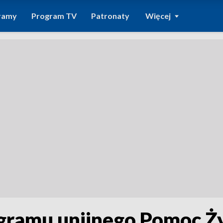
ramy
Program TV
Patronaty
Więcej
ogramu unijnego Pomoc 