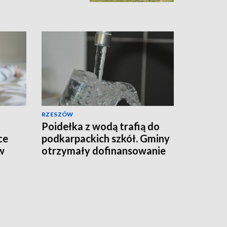
RZESZÓW
Poidełka z wodą trafią do
ce
podkarpackich szkół. Gminy
w
otrzymały dofinansowanie