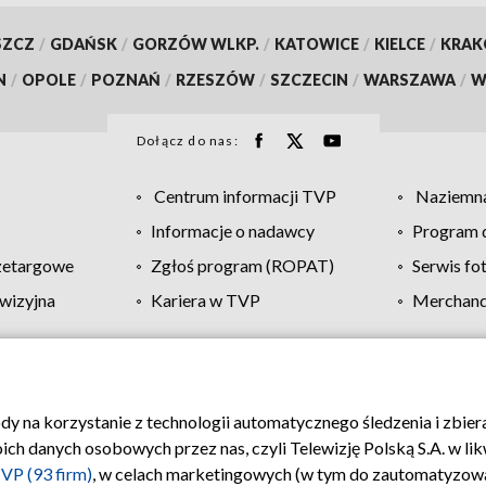
SZCZ
/
GDAŃSK
/
GORZÓW WLKP.
/
KATOWICE
/
KIELCE
/
KRA
N
/
OPOLE
/
POZNAŃ
/
RZESZÓW
/
SZCZECIN
/
WARSZAWA
/
W
Dołącz do nas:
Centrum informacji TVP
Naziemna
Informacje o nadawcy
Program d
zetargowe
Zgłoś program (ROPAT)
Serwis fo
wizyjna
Kariera w TVP
Merchandi
Polityka prywatności
Moje zgody
Pomoc
Biuro re
ody na korzystanie z technologii automatycznego śledzenia i zbie
 danych osobowych przez nas, czyli Telewizję Polską S.A. w likw
VP (93 firm)
, w celach marketingowych (w tym do zautomatyzow