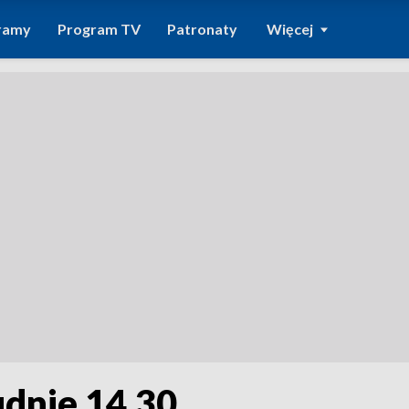
ramy
Program TV
Patronaty
Więcej
udnie 14.30