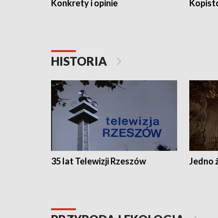
Konkrety i opinie
Kopist
HISTORIA
35 lat Telewizji Rzeszów
Jedno ż