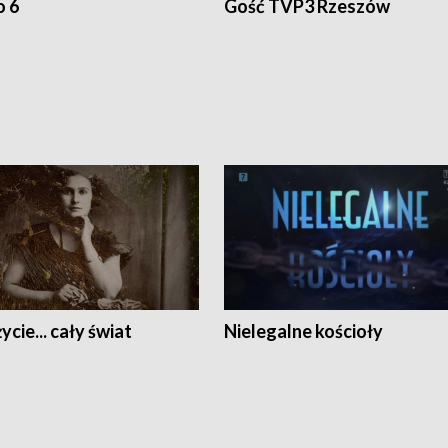
o 6
Gość TVP3 Rzeszów
ycie... cały świat
Nielegalne kościoły