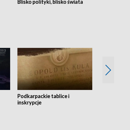
Blisko polityki, blisko świata
Popołudnie 
Podkarpackie tablice i
Szlakiem arc
inskrypcje
drewnianej