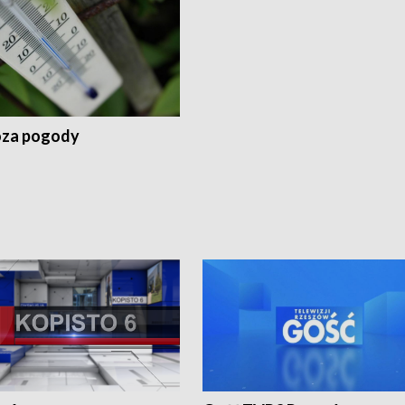
za pogody