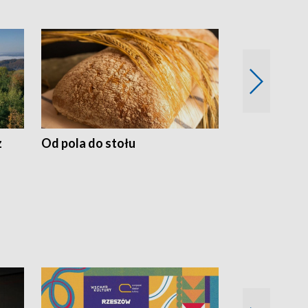
z
Od pola do stołu
50 lat ochro
przyrodnicz
Zachodnich