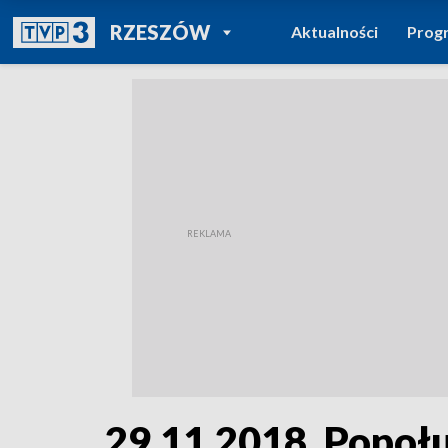
POWRÓT DO
RZESZÓW
Aktualności
Prog
TVP REGIONY
29.11.2018, Popoł