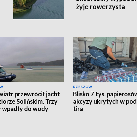
żyje rowerzysta
ÓW
RZESZÓW
 wiatr przewrócił jacht
Blisko 7 tys. papierosó
ziorze Solińskim. Trzy
akcyzy ukrytych w po
y wpadły do wody
tira