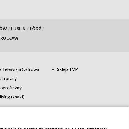
KÓW
/
LUBLIN
/
ŁÓDŹ
/
ROCŁAW
 Telewizja Cyfrowa
Sklep TVP
la prasy
tograficzny
sing (znaki)
klamy
Kontakt
rania danych, dostęp do informacji na Twoim urządzeniu