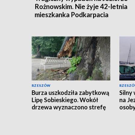
Rożnowskim. Nie żyje 42-letnia
mieszkanka Podkarpacia
RZESZÓW
RZESZ
Burza uszkodziła zabytkową
Silny
Lipę Sobieskiego. Wokół
na Je
drzewa wyznaczono strefę
osob
bezpieczeństwa