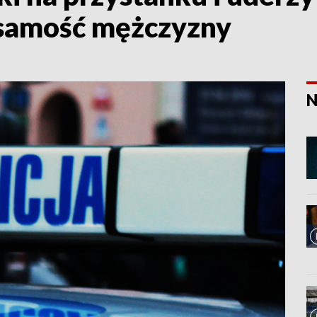
ożsamość mężczyzny
N