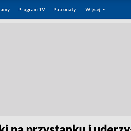
ramy
Program TV
Patronaty
Więcej
i na przystanku i uderzył