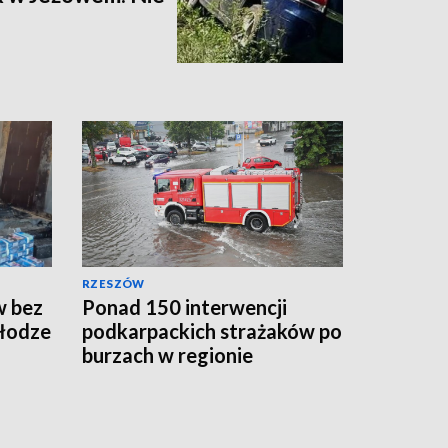
RZESZÓW
w bez
Ponad 150 interwencji
dłodze
podkarpackich strażaków po
burzach w regionie