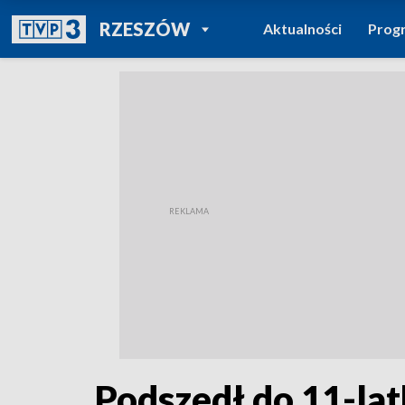
POWRÓT DO
RZESZÓW
Aktualności
Prog
TVP REGIONY
Podszedł do 11-latk