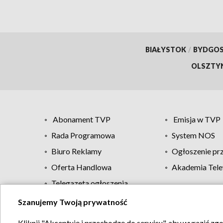
BIAŁYSTOK
/
BYDGO
OLSZTY
Abonament TVP
Emisja w TVP
Rada Programowa
System NOS
Biuro Reklamy
Ogłoszenie pr
Oferta Handlowa
Akademia Tele
Telegazeta ogłoszenia
Szanujemy Twoją prywatność
Regulamin TVP
Kliknij "Akceptuję i przechodzę do serwisu", aby wyrazić zg