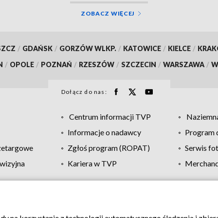
ZOBACZ WIĘCEJ
SZCZ
/
GDAŃSK
/
GORZÓW WLKP.
/
KATOWICE
/
KIELCE
/
KRA
N
/
OPOLE
/
POZNAŃ
/
RZESZÓW
/
SZCZECIN
/
WARSZAWA
/
W
Dołącz do nas:
Centrum informacji TVP
Naziemna
Informacje o nadawcy
Program d
zetargowe
Zgłoś program (ROPAT)
Serwis fo
wizyjna
Kariera w TVP
Merchandi
Polityka prywatności
Moje zgody
Pomoc
Biuro re
ody na korzystanie z technologii automatycznego śledzenia i zbie