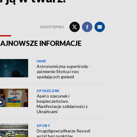
UDOSTĘPNIJ:
AJNOWSZE INFORMACJE
INNE
Astronomiczna superśroda -
zaćmienie Słońca i noc
spadających gwiazd
SPOŁECZNE
Apel o szacunek i
bezpieczeństwo.
Manifestacje solidarności z
Ukraińcami
SPORT
Drugoligowi piłkarze Resovii
wciąż bez punktów