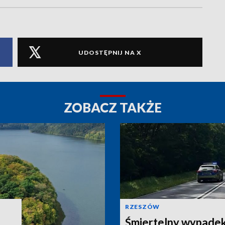
UDOSTĘPNIJ NA X
ZOBACZ TAKŻE
RZESZÓW
Śmiertelny wypadek