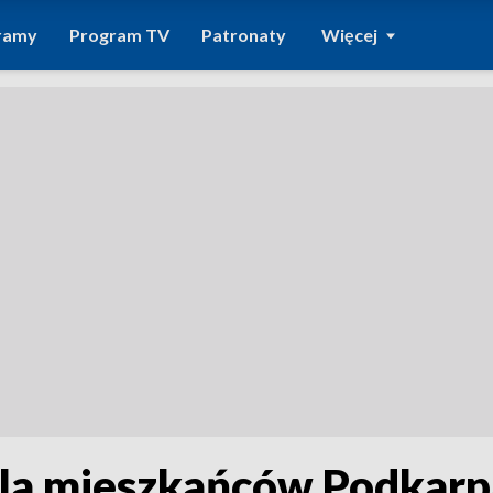
ramy
Program TV
Patronaty
Więcej
la mieszkańców Podkarpa