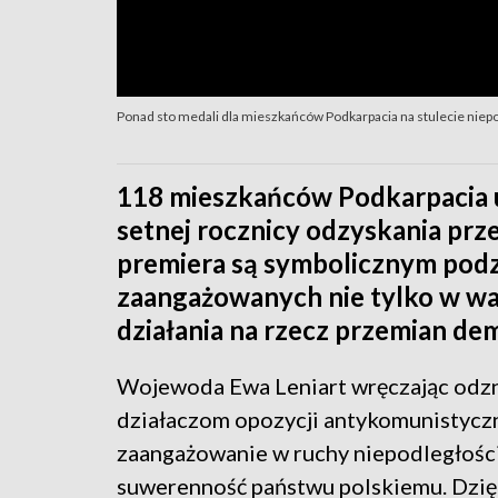
Ponad sto medali dla mieszkańców Podkarpacia na stulecie niep
118 mieszkańców Podkarpacia 
setnej rocznicy odzyskania prze
premiera są symbolicznym pod
zaangażowanych nie tylko w wal
działania na rzecz przemian dem
Wojewoda Ewa Leniart wręczając odz
działaczom opozycji antykomunistyczn
zaangażowanie w ruchy niepodległościo
suwerenność państwu polskiemu. Dzięk