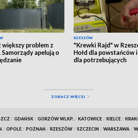
ÓW
RZESZÓW
 większy problem z
"Krewki Rajd" w Rzesz
 Samorządy apelują o
Hołd dla powstańców i
ędzanie
dla potrzebujących
ZOBACZ WIĘCEJ
SZCZ
/
GDAŃSK
/
GORZÓW WLKP.
/
KATOWICE
/
KIELCE
/
KRA
N
/
OPOLE
/
POZNAŃ
/
RZESZÓW
/
SZCZECIN
/
WARSZAWA
/
W