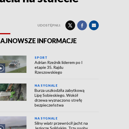
UDOSTĘPNIJ:
AJNOWSZE INFORMACJE
SPORT
Adrian Rzeźnik liderem po I
etapie 35. Rajdu
Rzeszowskiego
NA SYGNALE
Burza uszkodziła zabytkową
Lipę Sobieskiego. Wokół
drzewa wyznaczono strefę
bezpieczeństwa
NA SYGNALE
Silny wiatr przewrócił jacht na
Jeziorze Solińskim. Trzy osoby