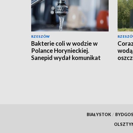
RZESZÓW
RZESZ
Bakterie coli w wodzie w
Coraz
Polance Horynieckiej.
wodą.
Sanepid wydał komunikat
oszcz
BIAŁYSTOK
/
BYDGO
OLSZTY