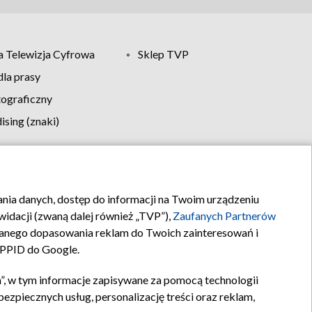
 Telewizja Cyfrowa
Sklep TVP
la prasy
tograficzny
sing (znaki)
klamy
Kontakt
rania danych, dostęp do informacji na Twoim urządzeniu
idacji (zwaną dalej również „TVP”),
Zaufanych Partnerów
anego dopasowania reklam do Twoich zainteresowań i
a PPID do Google.
”, w tym informacje zapisywane za pomocą technologii
zpiecznych usług, personalizację treści oraz reklam,