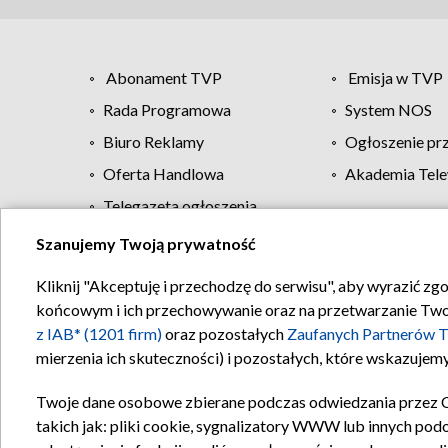
Abonament TVP
Emisja w TVP
Rada Programowa
System NOS
Biuro Reklamy
Ogłoszenie pr
Oferta Handlowa
Akademia Tele
Telegazeta ogłoszenia
Szanujemy Twoją prywatność
Regulamin TVP
Kliknij "Akceptuję i przechodzę do serwisu", aby wyrazić zg
końcowym i ich przechowywanie oraz na przetwarzanie Twoich
z IAB* (1201 firm)
oraz pozostałych
Zaufanych Partnerów T
mierzenia ich skuteczności) i pozostałych, które wskazujemy
Twoje dane osobowe zbierane podczas odwiedzania przez 
takich jak: pliki cookie, sygnalizatory WWW lub innych pod