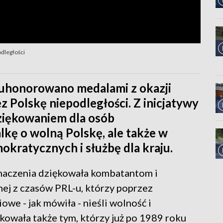
odległości
uhonorowano medalami z okazji
z Polskę niepodległości. Z inicjatywy
ziękowaniem dla osób
kę o wolną Polskę, ale także w
okratycznych i służbę dla kraju.
naczenia dziękowała kombatantom i
ej z czasów PRL-u, którzy poprzez
we - jak mówiła - nieśli wolność i
owała także tym, którzy już po 1989 roku