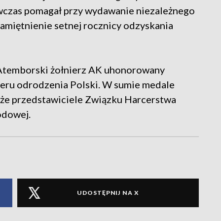
czas pomagał przy wydawanie niezależnego
amiętnienie setnej rocznicy odzyskania
 Atemborski żołnierz AK uhonorowany
ru odrodzenia Polski. W sumie medale
kże przedstawiciele Związku Harcerstwa
odowej.
UDOSTĘPNIJ NA X