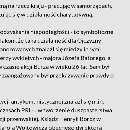
ną na rzecz kraju - pracując w samorządach,
jąc się w działalność charytatywną.
odzyskania niepodległości - to symboliczne
akom, że taka działalność dla Ojczyzny
onorowanych znalazł się między innymi
ierzy wyklętych - majora Józefa Batorego, a
 czasie akcji Burza w wieku 26 lat. Sam był
ie zaangażowany był przekazywanie prawdy o
ji antykomunistycznej znalazł się m.in.
czasach PRL-u w tworzenie duszpasterstwa
zji przemyskiej. Ksiądz Henryk Borcz w
 Karola Wojtowicza obecnego dyrektora