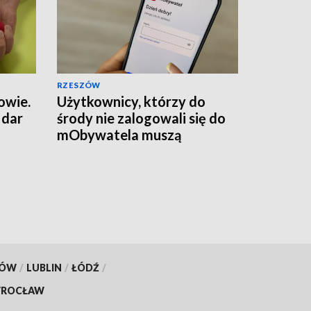
RZESZÓW
owie.
Użytkownicy, którzy do
 dar
środy nie zalogowali się do
mObywatela muszą
przywrócić ważność
dokumentów
KÓW
/
LUBLIN
/
ŁÓDŹ
/
ROCŁAW