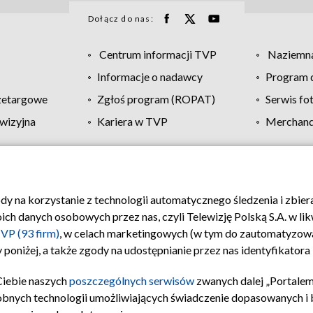
Dołącz do nas:
Centrum informacji TVP
Naziemna
Informacje o nadawcy
Program d
zetargowe
Zgłoś program (ROPAT)
Serwis fo
wizyjna
Kariera w TVP
Merchandi
Polityka prywatności
Moje zgody
Pomoc
Biuro re
ody na korzystanie z technologii automatycznego śledzenia i zbie
 danych osobowych przez nas, czyli Telewizję Polską S.A. w likw
VP (93 firm)
, w celach marketingowych (w tym do zautomatyzow
 poniżej, a także zgody na udostępnianie przez nas identyfikator
Ciebie naszych
poszczególnych serwisów
zwanych dalej „Portalem
obnych technologii umożliwiających świadczenie dopasowanych i be