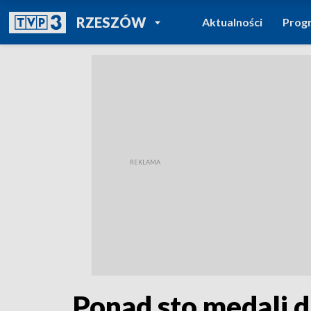
POWRÓT DO
RZESZÓW
Aktualności
Prog
TVP REGIONY
Ponad sto medali d