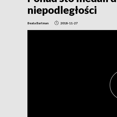
niepodległości
Beata Bartman
2018-11-27