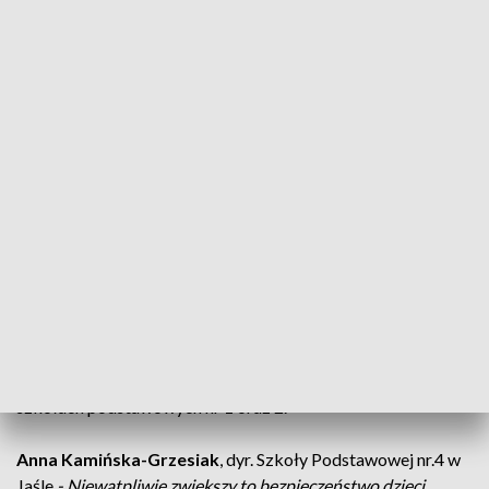
wjechał już sprzęt.
Paweł Zawada
, kierownik wydziału inwestycji Urzędu
Miasta Jasła
- Na zakres robót składa się wykonanie drogi
dojazdowej z miejscami postojowymi, będzie wykonany
nowy wjazd do szkoły i nowy wyjazd ze szkoły.
Przebudowane zostanie również ogrodzenie od strony ulicy
Wincentego Pola, a także przebudowane zostanie podziemne
uzbrojenie terenu kolidujące z tą inwestycją.
Zdaniem dyrekcji szkoły i rodziców - zatoczka jest
niezbędna. Przed ósmą - czyli godziną dowożenia dzieci do
szkoły - wszystkie okoliczne ulice są zakorkowane. Koszt
wykonania zatoczki to 318 tysięcy złotych. Podobne zostaną
wybudowane także przy dwóch kolejnych jasielskich
szkołach podstawowych nr 1 oraz 2.
Anna Kamińska-Grzesiak
, dyr. Szkoły Podstawowej nr.4 w
Jaśle
- Niewątpliwie zwiększy to bezpieczeństwo dzieci