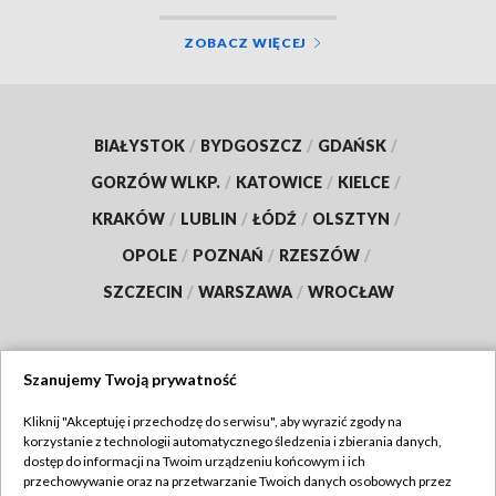
ZOBACZ WIĘCEJ
BIAŁYSTOK
/
BYDGOSZCZ
/
GDAŃSK
/
GORZÓW WLKP.
/
KATOWICE
/
KIELCE
/
KRAKÓW
/
LUBLIN
/
ŁÓDŹ
/
OLSZTYN
/
OPOLE
/
POZNAŃ
/
RZESZÓW
/
SZCZECIN
/
WARSZAWA
/
WROCŁAW
Szanujemy Twoją prywatność
Dołącz do nas:
Kliknij "Akceptuję i przechodzę do serwisu", aby wyrazić zgody na
korzystanie z technologii automatycznego śledzenia i zbierania danych,
TVP
dostęp do informacji na Twoim urządzeniu końcowym i ich
Abonament TVP
przechowywanie oraz na przetwarzanie Twoich danych osobowych przez
Regulamin TVP