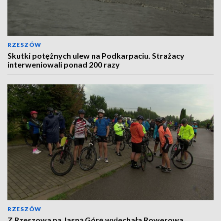
RZESZÓW
Skutki potężnych ulew na Podkarpaciu. Strażacy
interweniowali ponad 200 razy
RZESZÓW
Z Rzeszowa na Jasną Górę wyjechała Rowerowa