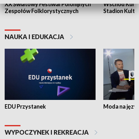
XX Światowy Festiwal Polonijnych
Wschód Kultur
Zespołów Folklorystycznych
Stadion Kultu
NAUKA I EDUKACJA
EDU Przystanek
Moda na język
WYPOCZYNEK I REKREACJA