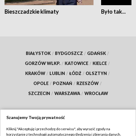
Bieszczadzkie klimaty
Było tak...
BIAŁYSTOK
/
BYDGOSZCZ
/
GDAŃSK
/
GORZÓW WLKP.
/
KATOWICE
/
KIELCE
/
KRAKÓW
/
LUBLIN
/
ŁÓDŹ
/
OLSZTYN
/
OPOLE
/
POZNAŃ
/
RZESZÓW
/
SZCZECIN
/
WARSZAWA
/
WROCŁAW
Szanujemy Twoją prywatność
Dołącz do nas:
Kliknij "Akceptuję i przechodzę do serwisu", aby wyrazić zgody na
korzystanie z technologii automatycznego śledzenia i zbierania danych,
TVP