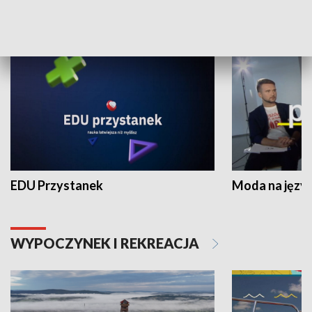
NAUKA I EDUKACJA
EDU Przystanek
Moda na język
WYPOCZYNEK I REKREACJA