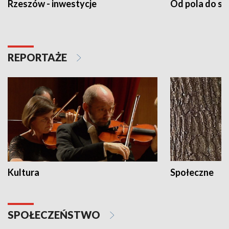
Rzeszów - inwestycje
Od pola do st
REPORTAŻE
Kultura
Społeczne
SPOŁECZEŃSTWO