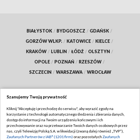
BIAŁYSTOK
/
BYDGOSZCZ
/
GDAŃSK
/
GORZÓW WLKP.
/
KATOWICE
/
KIELCE
/
KRAKÓW
/
LUBLIN
/
ŁÓDŹ
/
OLSZTYN
/
OPOLE
/
POZNAŃ
/
RZESZÓW
/
SZCZECIN
/
WARSZAWA
/
WROCŁAW
Szanujemy Twoją prywatność
Dołącz do nas:
Kliknij "Akceptuję i przechodzę do serwisu", aby wyrazić zgody na
korzystanie z technologii automatycznego śledzenia i zbierania danych,
TVP
dostęp do informacji na Twoim urządzeniu końcowym i ich
Abonament TVP
przechowywanie oraz na przetwarzanie Twoich danych osobowych przez
Regulamin TVP
nas, czyli Telewizję Polską S.A. w likwidacji (zwaną dalej również „TVP”),
Emisja w TVP
Polityka prywatności
Zaufanych Partnerów z IAB* (1201 firm)
oraz pozostałych
Zaufanych