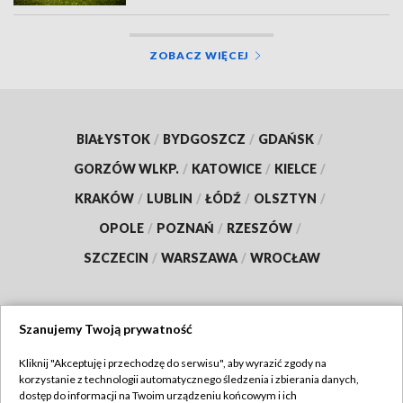
ZOBACZ WIĘCEJ
BIAŁYSTOK
/
BYDGOSZCZ
/
GDAŃSK
/
GORZÓW WLKP.
/
KATOWICE
/
KIELCE
/
KRAKÓW
/
LUBLIN
/
ŁÓDŹ
/
OLSZTYN
/
OPOLE
/
POZNAŃ
/
RZESZÓW
/
SZCZECIN
/
WARSZAWA
/
WROCŁAW
Szanujemy Twoją prywatność
Dołącz do nas:
Kliknij "Akceptuję i przechodzę do serwisu", aby wyrazić zgody na
korzystanie z technologii automatycznego śledzenia i zbierania danych,
TVP
dostęp do informacji na Twoim urządzeniu końcowym i ich