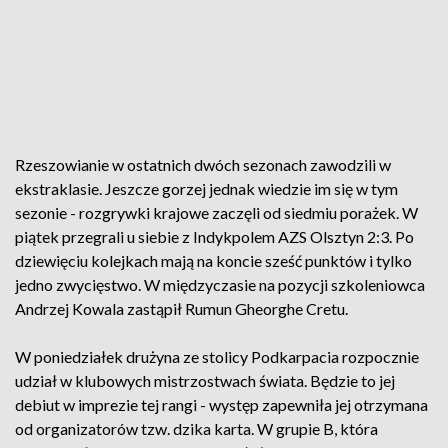
Rzeszowianie w ostatnich dwóch sezonach zawodzili w
ekstraklasie. Jeszcze gorzej jednak wiedzie im się w tym
sezonie - rozgrywki krajowe zaczęli od siedmiu porażek. W
piątek przegrali u siebie z Indykpolem AZS Olsztyn 2:3. Po
dziewięciu kolejkach mają na koncie sześć punktów i tylko
jedno zwycięstwo. W międzyczasie na pozycji szkoleniowca
Andrzej Kowala zastąpił Rumun Gheorghe Cretu.
W poniedziałek drużyna ze stolicy Podkarpacia rozpocznie
udział w klubowych mistrzostwach świata. Będzie to jej
debiut w imprezie tej rangi - występ zapewniła jej otrzymana
od organizatorów tzw. dzika karta. W grupie B, która