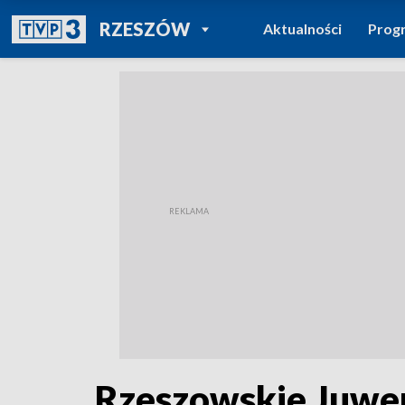
POWRÓT DO
RZESZÓW
Aktualności
Prog
TVP REGIONY
Rzeszowskie Juwena