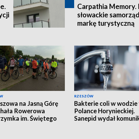
e.
Carpathia Memory. 
cji
słowackie samorzą
markę turystyczną
ÓW
RZESZÓW
szowa na Jasną Górę
Bakterie coli w wodzie
chała Rowerowa
Polance Horynieckiej.
rzymka im. Świętego
Sanepid wydał komuni
ztofa