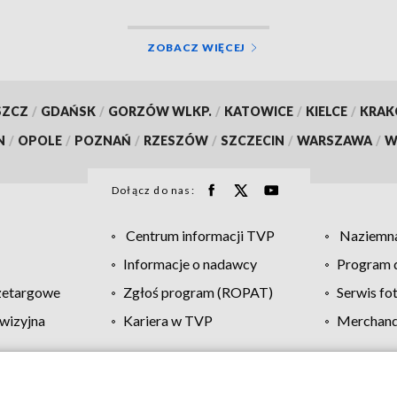
ZOBACZ WIĘCEJ
SZCZ
/
GDAŃSK
/
GORZÓW WLKP.
/
KATOWICE
/
KIELCE
/
KRA
N
/
OPOLE
/
POZNAŃ
/
RZESZÓW
/
SZCZECIN
/
WARSZAWA
/
W
Dołącz do nas:
Centrum informacji TVP
Naziemna
Informacje o nadawcy
Program d
zetargowe
Zgłoś program (ROPAT)
Serwis fo
wizyjna
Kariera w TVP
Merchandi