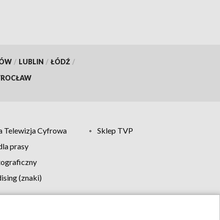
KÓW
/
LUBLIN
/
ŁÓDŹ
/
ROCŁAW
 Telewizja Cyfrowa
Sklep TVP
la prasy
tograficzny
sing (znaki)