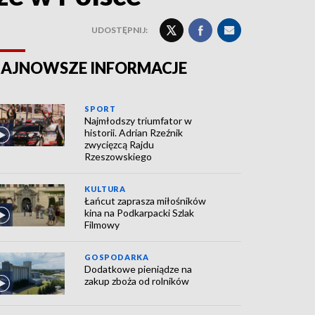
UDOSTĘPNIJ:
AJNOWSZE INFORMACJE
SPORT
Najmłodszy triumfator w
historii. Adrian Rzeźnik
zwycięzcą Rajdu
Rzeszowskiego
KULTURA
Łańcut zaprasza miłośników
kina na Podkarpacki Szlak
Filmowy
GOSPODARKA
Dodatkowe pieniądze na
zakup zboża od rolników