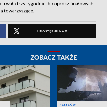
 trwała trzy tygodnie, bo oprócz finałowych
ia towarzyszące.
UDOSTĘPNIJ NA X
ZOBACZ TAKŻE
RZESZÓW