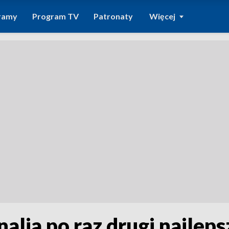
ramy
Program TV
Patronaty
Więcej
lia po raz drugi najleps