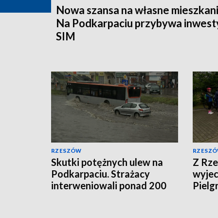
Nowa szansa na własne mieszkani
Na Podkarpaciu przybywa inwesty
SIM
RZESZÓW
RZESZ
Skutki potężnych ulew na
Z Rze
Podkarpaciu. Strażacy
wyje
interweniowali ponad 200
Pielg
razy
Krzys