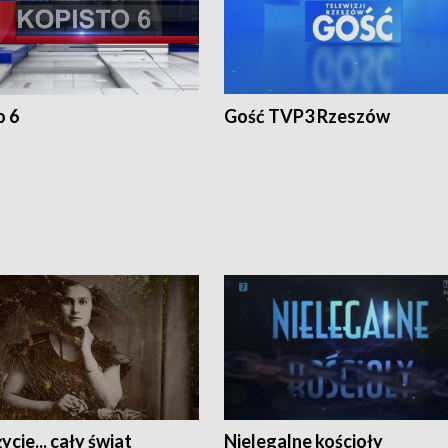
o 6
Gość TVP3 Rzeszów
ycie... cały świat
Nielegalne kościoły