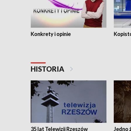
Konkrety i opinie
Kopist
HISTORIA
35 lat Telewizji Rzeszów
Jedno ż