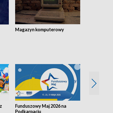
Magazyn komputerowy
z
Funduszowy Maj 2026 na
Podkarpacki
Podkarpaciu
kulinarne z h