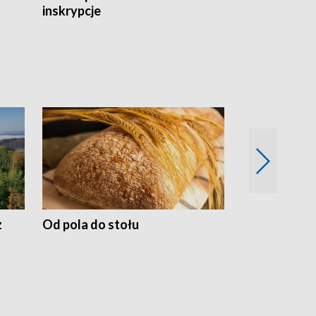
inskrypcje
drewnianej
z
Od pola do stołu
50 lat ochro
przyrodnicz
Zachodnich