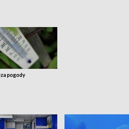
za pogody