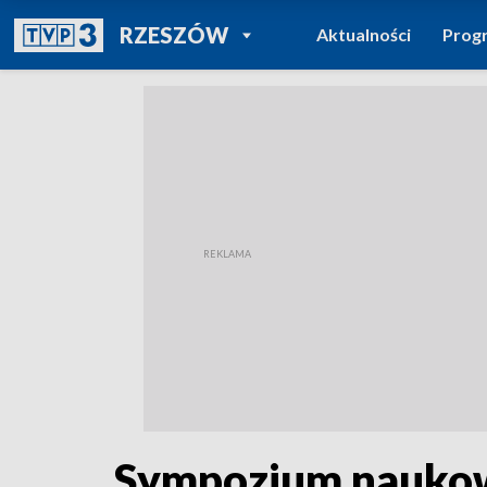
POWRÓT DO
RZESZÓW
Aktualności
Prog
TVP REGIONY
Sympozjum naukow