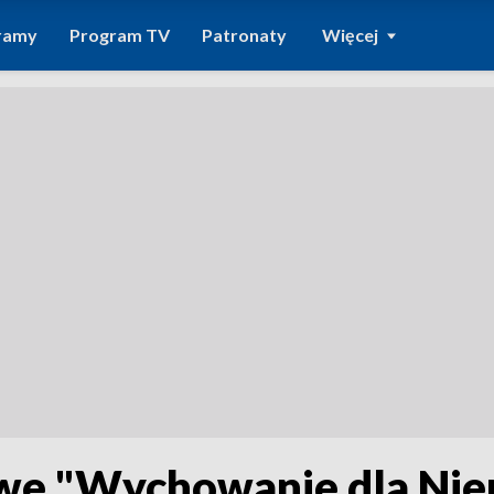
ramy
Program TV
Patronaty
Więcej
e "Wychowanie dla Niep