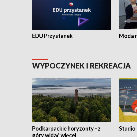
EDU Przystanek
Moda na
WYPOCZYNEK I REKREACJA
Podkarpackie horyzonty - z
Studio
góry widać więcej