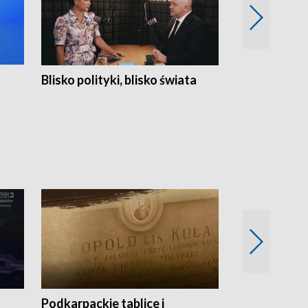
Blisko polityki, blisko świata
Popołudnie 
Podkarpackie tablice i
Szlakiem arc