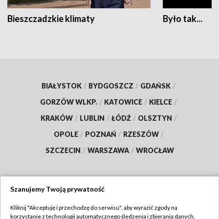
Bieszczadzkie klimaty
Było tak...
BIAŁYSTOK
/
BYDGOSZCZ
/
GDAŃSK
/
GORZÓW WLKP.
/
KATOWICE
/
KIELCE
/
KRAKÓW
/
LUBLIN
/
ŁÓDŹ
/
OLSZTYN
/
OPOLE
/
POZNAŃ
/
RZESZÓW
/
SZCZECIN
/
WARSZAWA
/
WROCŁAW
Szanujemy Twoją prywatność
Dołącz do nas:
Kliknij "Akceptuję i przechodzę do serwisu", aby wyrazić zgody na
korzystanie z technologii automatycznego śledzenia i zbierania danych,
TVP