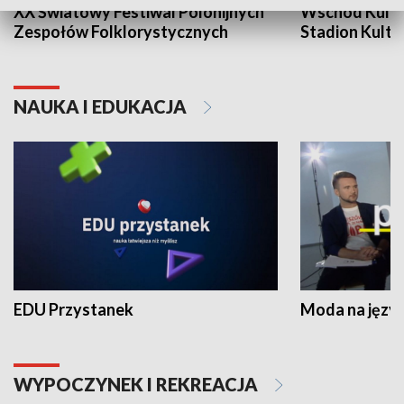
XX Światowy Festiwal Polonijnych
Wschód Kultur
Zespołów Folklorystycznych
Stadion Kultu
NAUKA I EDUKACJA
EDU Przystanek
Moda na język
WYPOCZYNEK I REKREACJA