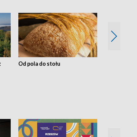
z
Od pola do stołu
50 lat ochro
przyrodnicz
Zachodnich