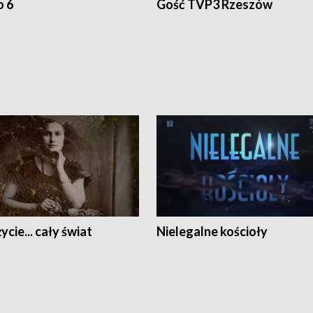
o 6
Gość TVP3 Rzeszów
ycie... cały świat
Nielegalne kościoły