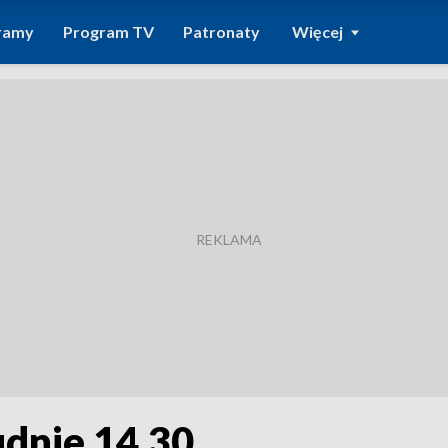
ramy
Program TV
Patronaty
Więcej
udnie 14.30