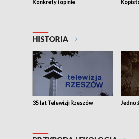
Konkrety i opinie
Kopist
HISTORIA
35 lat Telewizji Rzeszów
Jedno ż