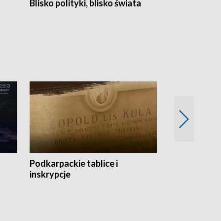
Blisko polityki, blisko świata
Popołudnie 
Podkarpackie tablice i
Szlakiem arc
inskrypcje
drewnianej