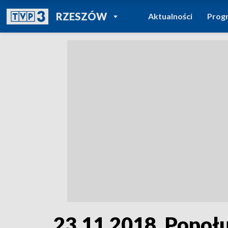
POWRÓT DO
RZESZÓW
Aktualności
Prog
TVP REGIONY
23.11.2018, Popoł