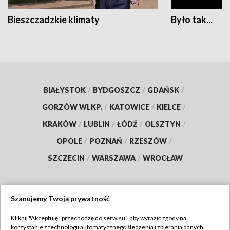
Bieszczadzkie klimaty
Było tak...
BIAŁYSTOK
/
BYDGOSZCZ
/
GDAŃSK
/
GORZÓW WLKP.
/
KATOWICE
/
KIELCE
/
KRAKÓW
/
LUBLIN
/
ŁÓDŹ
/
OLSZTYN
/
OPOLE
/
POZNAŃ
/
RZESZÓW
/
SZCZECIN
/
WARSZAWA
/
WROCŁAW
Szanujemy Twoją prywatność
Dołącz do nas:
Kliknij "Akceptuję i przechodzę do serwisu", aby wyrazić zgody na
korzystanie z technologii automatycznego śledzenia i zbierania danych,
TVP