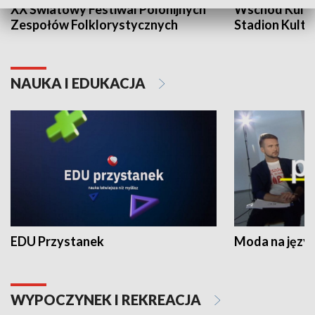
XX Światowy Festiwal Polonijnych
Wschód Kultur
Zespołów Folklorystycznych
Stadion Kultu
NAUKA I EDUKACJA
EDU Przystanek
Moda na język
WYPOCZYNEK I REKREACJA