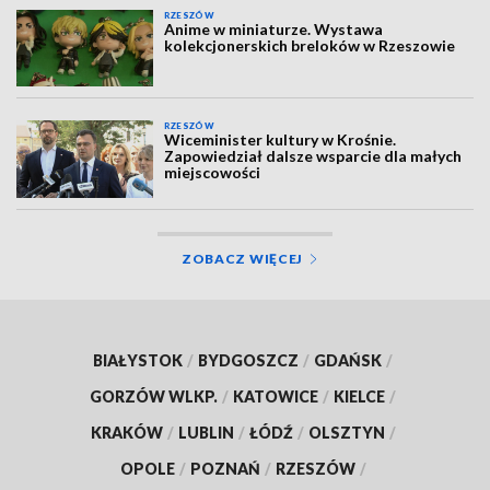
RZESZÓW
Anime w miniaturze. Wystawa
kolekcjonerskich breloków w Rzeszowie
RZESZÓW
Wiceminister kultury w Krośnie.
Zapowiedział dalsze wsparcie dla małych
miejscowości
ZOBACZ WIĘCEJ
BIAŁYSTOK
/
BYDGOSZCZ
/
GDAŃSK
/
GORZÓW WLKP.
/
KATOWICE
/
KIELCE
/
KRAKÓW
/
LUBLIN
/
ŁÓDŹ
/
OLSZTYN
/
OPOLE
/
POZNAŃ
/
RZESZÓW
/