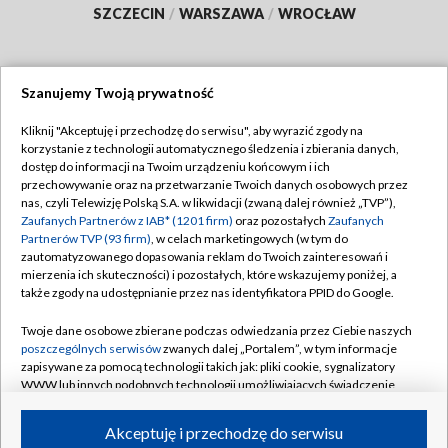
SZCZECIN
/
WARSZAWA
/
WROCŁAW
Szanujemy Twoją prywatność
Dołącz do nas:
Kliknij "Akceptuję i przechodzę do serwisu", aby wyrazić zgody na
korzystanie z technologii automatycznego śledzenia i zbierania danych,
TVP
dostęp do informacji na Twoim urządzeniu końcowym i ich
Abonament TVP
przechowywanie oraz na przetwarzanie Twoich danych osobowych przez
Regulamin TVP
nas, czyli Telewizję Polską S.A. w likwidacji (zwaną dalej również „TVP”),
Emisja w TVP
Polityka prywatności
Zaufanych Partnerów z IAB* (1201 firm)
oraz pozostałych
Zaufanych
Partnerów TVP (93 firm)
, w celach marketingowych (w tym do
Centrum informacji TVP
Moje zgody
zautomatyzowanego dopasowania reklam do Twoich zainteresowań i
mierzenia ich skuteczności) i pozostałych, które wskazujemy poniżej, a
Naziemna Telewizja Cyfrowa
Pomoc
także zgody na udostępnianie przez nas identyfikatora PPID do Google.
Sklep TVP
Biuro reklamy
Twoje dane osobowe zbierane podczas odwiedzania przez Ciebie naszych
Rada Programowa
Kontakt
poszczególnych serwisów
zwanych dalej „Portalem”, w tym informacje
zapisywane za pomocą technologii takich jak: pliki cookie, sygnalizatory
System NOS
WWW lub innych podobnych technologii umożliwiających świadczenie
dopasowanych i bezpiecznych usług, personalizację treści oraz reklam,
Informacje o nadawcy
Kanały
udostępnianie funkcji mediów społecznościowych oraz analizowanie
Akceptuję i przechodzę do serwisu
ruchu w Internecie.
Program dla prasy