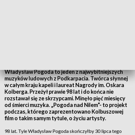
„Pogoda nad Nilem” film o laureacie Nagrody im. Oskara Kolberga
Władysław Pogoda to jeden z najwybitniejszych
muzyków ludowych z Podkarpacia. Twórca słynnej
w całym kraju kapeli i laureat Nagrody im. Oskara
Kolberga. Przeżył prawie 98 lat i do końca nie
rozstawał się ze skrzypcami. Minęło pięć miesięcy
od śmierci muzyka. „Pogoda nad Nilem”- to projekt
podczas, którego zaprezentowano Kolbuszowej
film o takim samym tytule, o życiu artysty.
98 lat. Tyle Władysław Pogoda skończyłby 30 lipca tego