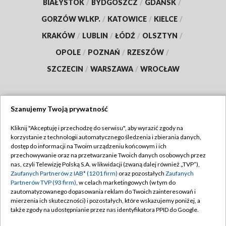
BIAŁYSTOK
/
BYDGOSZCZ
/
GDAŃSK
/
GORZÓW WLKP.
/
KATOWICE
/
KIELCE
/
KRAKÓW
/
LUBLIN
/
ŁÓDŹ
/
OLSZTYN
/
OPOLE
/
POZNAŃ
/
RZESZÓW
/
SZCZECIN
/
WARSZAWA
/
WROCŁAW
Szanujemy Twoją prywatność
Dołącz do nas:
Kliknij "Akceptuję i przechodzę do serwisu", aby wyrazić zgody na
korzystanie z technologii automatycznego śledzenia i zbierania danych,
TVP
dostęp do informacji na Twoim urządzeniu końcowym i ich
Abonament TVP
przechowywanie oraz na przetwarzanie Twoich danych osobowych przez
Regulamin TVP
nas, czyli Telewizję Polską S.A. w likwidacji (zwaną dalej również „TVP”),
Emisja w TVP
Polityka prywatności
Zaufanych Partnerów z IAB* (1201 firm)
oraz pozostałych
Zaufanych
Partnerów TVP (93 firm)
, w celach marketingowych (w tym do
Centrum informacji TVP
Moje zgody
zautomatyzowanego dopasowania reklam do Twoich zainteresowań i
mierzenia ich skuteczności) i pozostałych, które wskazujemy poniżej, a
Naziemna Telewizja Cyfrowa
Pomoc
także zgody na udostępnianie przez nas identyfikatora PPID do Google.
Sklep TVP
Biuro reklamy