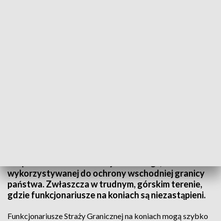
20 lat patroli konnych Bieszczadzkiego Oddziału Straży Granicznej
Patrole konne Bieszczadzkiego Oddziału Straży
Granicznej to jedyna taka formacja w szeregach
pograniczników w Polsce, a przy tym ważne
uzupełnienie nowoczesnej technologii,
wykorzystywanej do ochrony wschodniej granicy
państwa. Zwłaszcza w trudnym, górskim terenie,
gdzie funkcjonariusze na koniach są niezastąpieni.
Funkcjonariusze Straży Granicznej na koniach mogą szybko