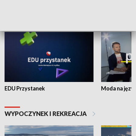
NAUKA I EDUKACJA
EDU Przystanek
Moda na język
WYPOCZYNEK I REKREACJA