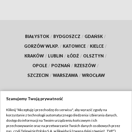
BIAŁYSTOK
/
BYDGOSZCZ
/
GDAŃSK
/
GORZÓW WLKP.
/
KATOWICE
/
KIELCE
/
KRAKÓW
/
LUBLIN
/
ŁÓDŹ
/
OLSZTYN
/
OPOLE
/
POZNAŃ
/
RZESZÓW
/
SZCZECIN
/
WARSZAWA
/
WROCŁAW
Szanujemy Twoją prywatność
Dołącz do nas:
Kliknij "Akceptuję i przechodzę do serwisu", aby wyrazić zgody na
korzystanie z technologii automatycznego śledzenia i zbierania danych,
TVP
dostęp do informacji na Twoim urządzeniu końcowym i ich
Abonament TVP
przechowywanie oraz na przetwarzanie Twoich danych osobowych przez
Regulamin TVP
nas, czyli Telewizję Polską S.A. w likwidacji (zwaną dalej również „TVP”),