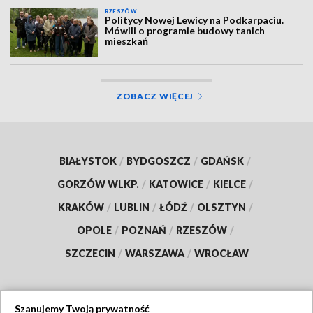
RZESZÓW
Politycy Nowej Lewicy na Podkarpaciu.
Mówili o programie budowy tanich
mieszkań
ZOBACZ WIĘCEJ
BIAŁYSTOK
/
BYDGOSZCZ
/
GDAŃSK
/
GORZÓW WLKP.
/
KATOWICE
/
KIELCE
/
KRAKÓW
/
LUBLIN
/
ŁÓDŹ
/
OLSZTYN
/
OPOLE
/
POZNAŃ
/
RZESZÓW
/
SZCZECIN
/
WARSZAWA
/
WROCŁAW
Szanujemy Twoją prywatność