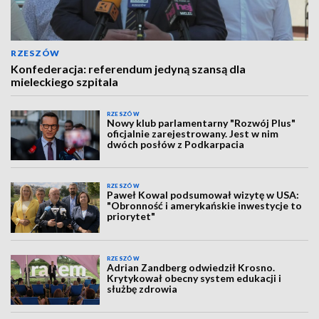
RZESZÓW
Konfederacja: referendum jedyną szansą dla
mieleckiego szpitala
RZESZÓW
Nowy klub parlamentarny "Rozwój Plus"
oficjalnie zarejestrowany. Jest w nim
dwóch posłów z Podkarpacia
RZESZÓW
Paweł Kowal podsumował wizytę w USA:
"Obronność i amerykańskie inwestycje to
priorytet"
RZESZÓW
Adrian Zandberg odwiedził Krosno.
Krytykował obecny system edukacji i
służbę zdrowia