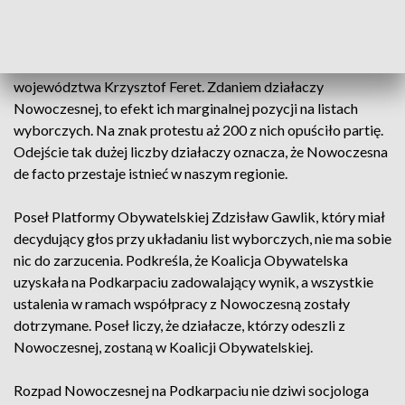
Na Podkarpaciu z list Koalicji Obywatelskiej mandat
zdobyło jedynie dwóch działaczy Nowoczesnej. Radnym
Przemyśla został Paweł Zastrowski, zaś radnym sejmiku
województwa Krzysztof Feret. Zdaniem działaczy
Nowoczesnej, to efekt ich marginalnej pozycji na listach
wyborczych. Na znak protestu aż 200 z nich opuściło partię.
Odejście tak dużej liczby działaczy oznacza, że Nowoczesna
de facto przestaje istnieć w naszym regionie.
Poseł Platformy Obywatelskiej Zdzisław Gawlik, który miał
decydujący głos przy układaniu list wyborczych, nie ma sobie
nic do zarzucenia. Podkreśla, że Koalicja Obywatelska
uzyskała na Podkarpaciu zadowalający wynik, a wszystkie
ustalenia w ramach współpracy z Nowoczesną zostały
dotrzymane. Poseł liczy, że działacze, którzy odeszli z
Nowoczesnej, zostaną w Koalicji Obywatelskiej.
Rozpad Nowoczesnej na Podkarpaciu nie dziwi socjologa