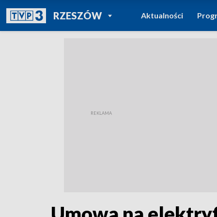
POWRÓT DO
RZESZÓW
Aktualności
Prog
TVP REGIONY
Umowa na elektryfi