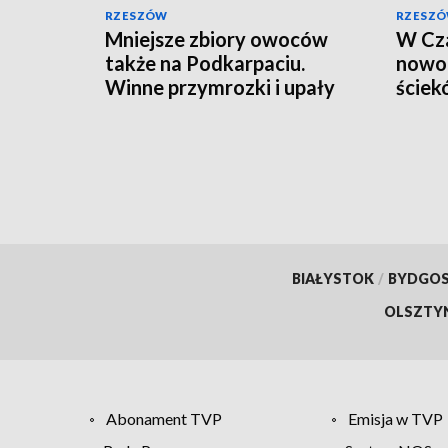
RZESZÓW
RZESZ
Mniejsze zbiory owoców
W Cza
także na Podkarpaciu.
nowoc
Winne przymrozki i upały
ściek
zbiór
BIAŁYSTOK
/
BYDGO
OLSZTY
Abonament TVP
Emisja w TVP