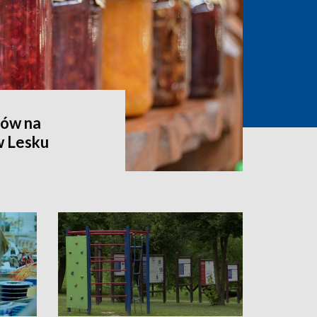
ów na
w Lesku