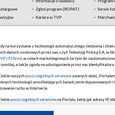
Informacje o nadawcy
Program d
zetargowe
Zgłoś program (ROPAT)
Serwis fo
wizyjna
Kariera w TVP
Merchandi
Polityka prywatności
Moje zgody
Pomoc
Biuro re
ody na korzystanie z technologii automatycznego śledzenia i zbie
 danych osobowych przez nas, czyli Telewizję Polską S.A. w likw
VP (93 firm)
, w celach marketingowych (w tym do zautomatyzow
 poniżej, a także zgody na udostępnianie przez nas identyfikator
Ciebie naszych
poszczególnych serwisów
zwanych dalej „Portalem
obnych technologii umożliwiających świadczenie dopasowanych i be
zowanie ruchu w Internecie.
Ciebie
poszczególnych serwisów
na Portalu, takie jak adresy IP, 
sach Portalu czy historia odwiedzin będą przetwarzane przez TV
ji: przechowywania informacji na urządzeniu lub dostęp do nich,
©2026 Telewizja Polska S.A. w likwidacji