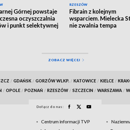
ÓW
RZESZÓW
rnej Górnej powstaje
Fibrain z kolejnym
zesna oczyszczalnia
wsparciem. Mielecka S
ów i punkt selektywnej
nie zwalnia tempa
ki odpadów
ZOBACZ WIĘCEJ
SZCZ
/
GDAŃSK
/
GORZÓW WLKP.
/
KATOWICE
/
KIELCE
/
KRA
N
/
OPOLE
/
POZNAŃ
/
RZESZÓW
/
SZCZECIN
/
WARSZAWA
/
W
Dołącz do nas:
Centrum informacji TVP
Naziemna