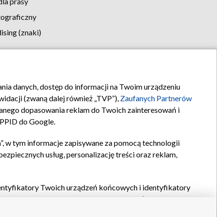
la prasy
tograficzny
sing (znaki)
klamy
Kontakt
rania danych, dostęp do informacji na Twoim urządzeniu
idacji (zwaną dalej również „TVP”),
Zaufanych Partnerów
anego dopasowania reklam do Twoich zainteresowań i
a PPID do Google.
”, w tym informacje zapisywane za pomocą technologii
zpiecznych usług, personalizację treści oraz reklam,
identyfikatory Twoich urządzeń końcowych i identyfikatory
P,
Zaufanych Partnerów z IAB
oraz pozostałych
Zaufanych
 wyboru podstawowych reklam, wyboru spersonalizowanych