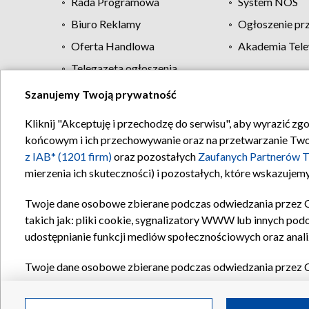
Rada Programowa
System NOS
Biuro Reklamy
Ogłoszenie pr
Oferta Handlowa
Akademia Tele
Telegazeta ogłoszenia
Szanujemy Twoją prywatność
Regulamin TVP
Kliknij "Akceptuję i przechodzę do serwisu", aby wyrazić zg
końcowym i ich przechowywanie oraz na przetwarzanie Twoich
z IAB* (1201 firm)
oraz pozostałych
Zaufanych Partnerów T
mierzenia ich skuteczności) i pozostałych, które wskazujemy
Twoje dane osobowe zbierane podczas odwiedzania przez 
takich jak: pliki cookie, sygnalizatory WWW lub innych pod
udostępnianie funkcji mediów społecznościowych oraz anali
Twoje dane osobowe zbierane podczas odwiedzania przez 
plików cookie, informacje o Twoich wyszukiwaniach w serwi
Partnerów TVP
dla realizacji następujących celów i funkc