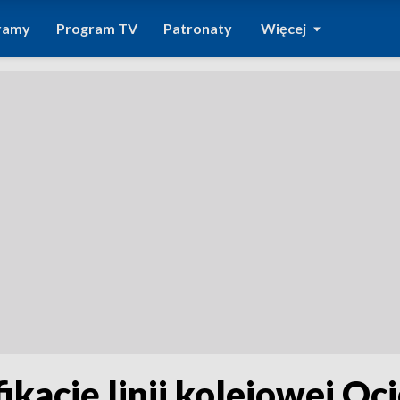
ramy
Program TV
Patronaty
Więcej
kację linii kolejowej Oc