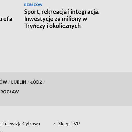
RZESZÓW
Sport, rekreacja i integracja.
trefa
Inwestycje za miliony w
Tryńczy i okolicznych
gminach
KÓW
/
LUBLIN
/
ŁÓDŹ
/
ROCŁAW
 Telewizja Cyfrowa
Sklep TVP