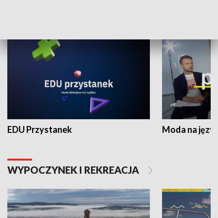
NAUKA I EDUKACJA
EDU Przystanek
Moda na język
WYPOCZYNEK I REKREACJA