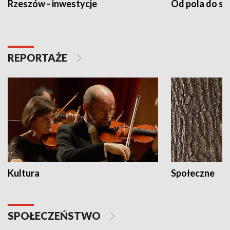
Rzeszów - inwestycje
Od pola do st
REPORTAŻE
Kultura
Społeczne
SPOŁECZEŃSTWO