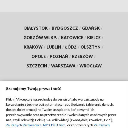
BIAŁYSTOK
/
BYDGOSZCZ
/
GDAŃSK
/
GORZÓW WLKP.
/
KATOWICE
/
KIELCE
/
KRAKÓW
/
LUBLIN
/
ŁÓDŹ
/
OLSZTYN
/
OPOLE
/
POZNAŃ
/
RZESZÓW
/
SZCZECIN
/
WARSZAWA
/
WROCŁAW
Szanujemy Twoją prywatność
Dołącz do nas:
Kliknij "Akceptuję i przechodzę do serwisu", aby wyrazić zgody na
korzystanie z technologii automatycznego śledzenia i zbierania danych,
TVP
dostęp do informacji na Twoim urządzeniu końcowym i ich
Abonament TVP
przechowywanie oraz na przetwarzanie Twoich danych osobowych przez
Regulamin TVP
nas, czyli Telewizję Polską S.A. w likwidacji (zwaną dalej również „TVP”),
Emisja w TVP
Polityka prywatności
Zaufanych Partnerów z IAB* (1201 firm)
oraz pozostałych
Zaufanych