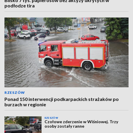
Blisko 7 tys. papierosów bez akcyzy ukrytych w
podłodze tira
RZESZÓW
Ponad 150 interwencji podkarpackich strażaków po
burzach w regionie
RZESZÓW
Czołowe zderzenie w Wiśniowej. Trzy
osoby zostały ranne