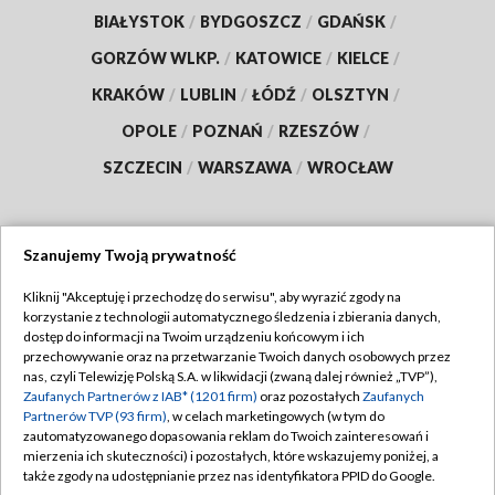
BIAŁYSTOK
/
BYDGOSZCZ
/
GDAŃSK
/
GORZÓW WLKP.
/
KATOWICE
/
KIELCE
/
KRAKÓW
/
LUBLIN
/
ŁÓDŹ
/
OLSZTYN
/
OPOLE
/
POZNAŃ
/
RZESZÓW
/
SZCZECIN
/
WARSZAWA
/
WROCŁAW
Szanujemy Twoją prywatność
Dołącz do nas:
Kliknij "Akceptuję i przechodzę do serwisu", aby wyrazić zgody na
korzystanie z technologii automatycznego śledzenia i zbierania danych,
TVP
dostęp do informacji na Twoim urządzeniu końcowym i ich
Abonament TVP
przechowywanie oraz na przetwarzanie Twoich danych osobowych przez
Regulamin TVP
nas, czyli Telewizję Polską S.A. w likwidacji (zwaną dalej również „TVP”),
Emisja w TVP
Polityka prywatności
Zaufanych Partnerów z IAB* (1201 firm)
oraz pozostałych
Zaufanych
Partnerów TVP (93 firm)
, w celach marketingowych (w tym do
Centrum informacji TVP
Moje zgody
zautomatyzowanego dopasowania reklam do Twoich zainteresowań i
mierzenia ich skuteczności) i pozostałych, które wskazujemy poniżej, a
Naziemna Telewizja Cyfrowa
Pomoc
także zgody na udostępnianie przez nas identyfikatora PPID do Google.