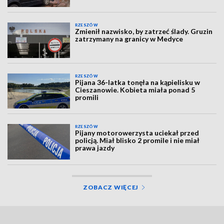
RZESZÓW
Zmienił nazwisko, by zatrzeć ślady. Gruzin
zatrzymany na granicy w Medyce
RZESZÓW
Pijana 36-latka tonęła na kąpielisku w
Cieszanowie. Kobieta miała ponad 5
promili
RZESZÓW
Pijany motorowerzysta uciekał przed
policją. Miał blisko 2 promile i nie miał
prawa jazdy
ZOBACZ WIĘCEJ