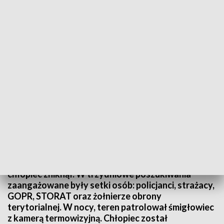
Szczęśliwy finał poszukiwań 12-latka z Izdebek
Szczęśliwie zakończyła się akcja poszukiwawcza
12-letniego chłopca, który zaginął 13 listopada w
Izdebkach w powiecie brzozowskim. Wyszedł z
domu na chwilę do babci mieszkającej w pobliżu. Po
dwóch godzinach rodzina zorientowała się, że
chłopiec zniknął. W trzydniowe poszukiwania
zaangażowane były setki osób: policjanci, strażacy,
GOPR, STORAT oraz żołnierze obrony
terytorialnej. W nocy, teren patrolował śmigłowiec
z kamerą termowizyjną. Chłopiec został