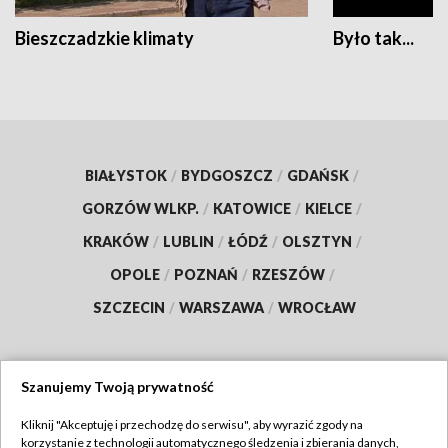
Bieszczadzkie klimaty
Było tak...
BIAŁYSTOK
/
BYDGOSZCZ
/
GDAŃSK
/
GORZÓW WLKP.
/
KATOWICE
/
KIELCE
/
KRAKÓW
/
LUBLIN
/
ŁÓDŹ
/
OLSZTYN
/
OPOLE
/
POZNAŃ
/
RZESZÓW
/
SZCZECIN
/
WARSZAWA
/
WROCŁAW
Szanujemy Twoją prywatność
Dołącz do nas:
Kliknij "Akceptuję i przechodzę do serwisu", aby wyrazić zgody na
korzystanie z technologii automatycznego śledzenia i zbierania danych,
TVP