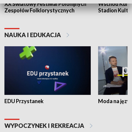
XX Światowy Festiwal Polonijnych
Wschód Kultur
Zespołów Folklorystycznych
Stadion Kultu
NAUKA I EDUKACJA
EDU Przystanek
Moda na język
WYPOCZYNEK I REKREACJA