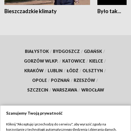
Bieszczadzkie klimaty
Było tak...
BIAŁYSTOK
/
BYDGOSZCZ
/
GDAŃSK
/
GORZÓW WLKP.
/
KATOWICE
/
KIELCE
/
KRAKÓW
/
LUBLIN
/
ŁÓDŹ
/
OLSZTYN
/
OPOLE
/
POZNAŃ
/
RZESZÓW
/
SZCZECIN
/
WARSZAWA
/
WROCŁAW
Szanujemy Twoją prywatność
Dołącz do nas:
Kliknij "Akceptuję i przechodzę do serwisu", aby wyrazić zgody na
korzystanie z technologii automatycznego śledzenia i zbierania danych,
TVP