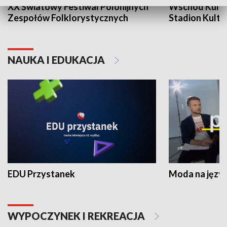
XX Światowy Festiwal Polonijnych
Wschód Kultur
Zespołów Folklorystycznych
Stadion Kultu
NAUKA I EDUKACJA
EDU Przystanek
Moda na język
WYPOCZYNEK I REKREACJA