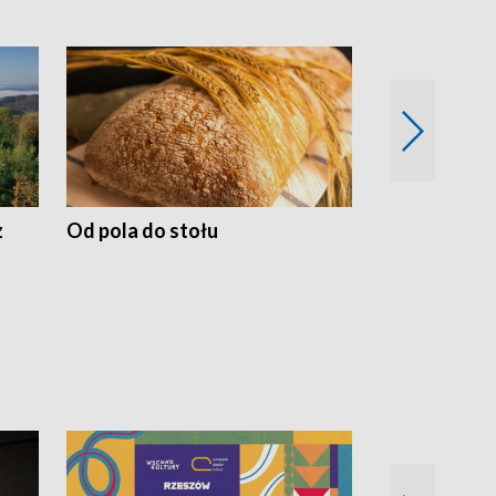
z
Od pola do stołu
50 lat ochro
przyrodnicz
Zachodnich