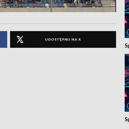
UDOSTĘPNIJ NA X
S
S