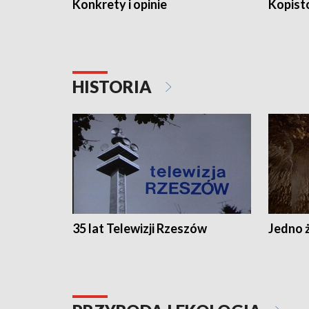
Konkrety i opinie
Kopist
HISTORIA
35 lat Telewizji Rzeszów
Jedno ż