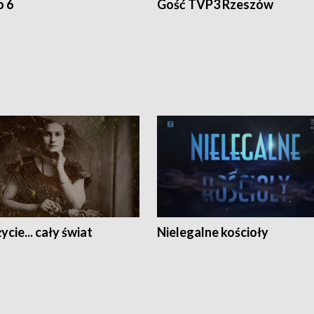
o 6
Gość TVP3 Rzeszów
ycie... cały świat
Nielegalne kościoły