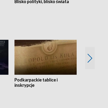
Blisko polityki, blisko świata
Popołudnie 
Podkarpackie tablice i
Szlakiem arc
inskrypcje
drewnianej