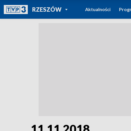
POWRÓT DO
RZESZÓW
Aktualności
Prog
TVP REGIONY
11.11.2018