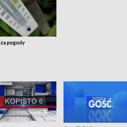
za pogody