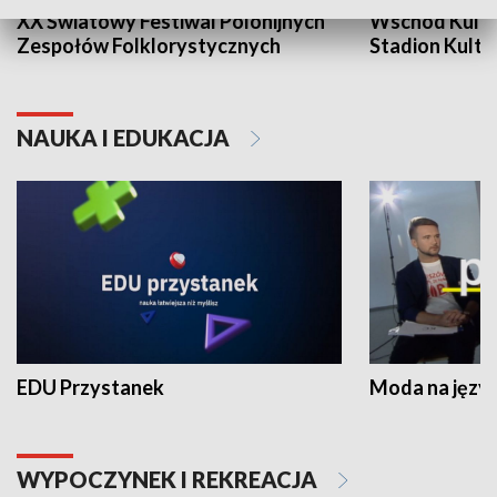
XX Światowy Festiwal Polonijnych
Wschód Kultur
Zespołów Folklorystycznych
Stadion Kultu
NAUKA I EDUKACJA
EDU Przystanek
Moda na język
WYPOCZYNEK I REKREACJA