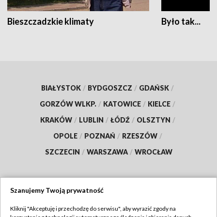
Bieszczadzkie klimaty
Było tak...
BIAŁYSTOK
/
BYDGOSZCZ
/
GDAŃSK
/
GORZÓW WLKP.
/
KATOWICE
/
KIELCE
/
KRAKÓW
/
LUBLIN
/
ŁÓDŹ
/
OLSZTYN
/
OPOLE
/
POZNAŃ
/
RZESZÓW
/
SZCZECIN
/
WARSZAWA
/
WROCŁAW
Szanujemy Twoją prywatność
Dołącz do nas:
Kliknij "Akceptuję i przechodzę do serwisu", aby wyrazić zgody na