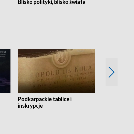
Blisko polityki, blisko świata
Popołudnie 
Podkarpackie tablice i
Szlakiem arc
inskrypcje
drewnianej