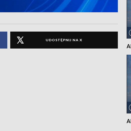
UDOSTĘPNIJ NA X
A
A