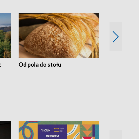
z
Od pola do stołu
50 lat ochro
przyrodnicz
Zachodnich