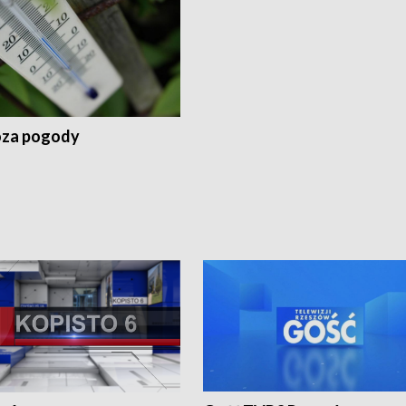
za pogody