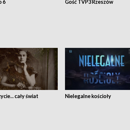
o 6
Gość TVP3 Rzeszów
ycie... cały świat
Nielegalne kościoły