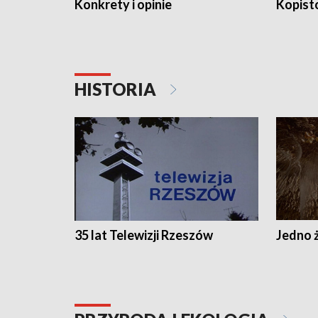
Konkrety i opinie
Kopist
HISTORIA
35 lat Telewizji Rzeszów
Jedno ż