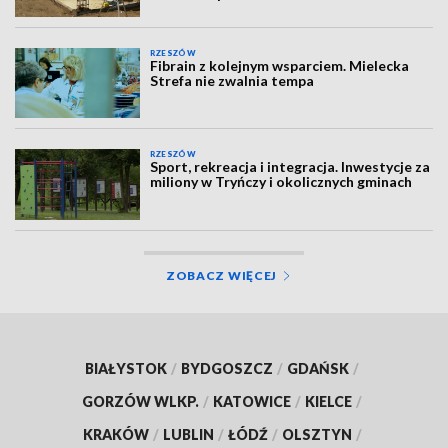
RZESZÓW
Fibrain z kolejnym wsparciem. Mielecka
Strefa nie zwalnia tempa
RZESZÓW
Sport, rekreacja i integracja. Inwestycje za
miliony w Tryńczy i okolicznych gminach
ZOBACZ WIĘCEJ
BIAŁYSTOK
/
BYDGOSZCZ
/
GDAŃSK
/
GORZÓW WLKP.
/
KATOWICE
/
KIELCE
/
KRAKÓW
/
LUBLIN
/
ŁÓDŹ
/
OLSZTYN
/