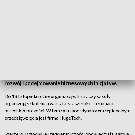
Rozpoczął się Światowy Tydzień Przedsiębiorczości
Światowy Tydzień Przedsiębiorczości to
międzynarodowy projekt promujący świadomy
rozwój i podejmowanie biznesowych inicjatyw.
Do 18 listopada różne organizacje, firmy czy szkoły
organizują szkolenia i warsztaty z szeroko rozumianej
przedsiębiorczości. W tym roku koordynatorem regionalnym
przedsięwzięcia jest firma HugeTech.
Szerzej o Tygodniu Przedsiębiorczości opowiedziała Kamila