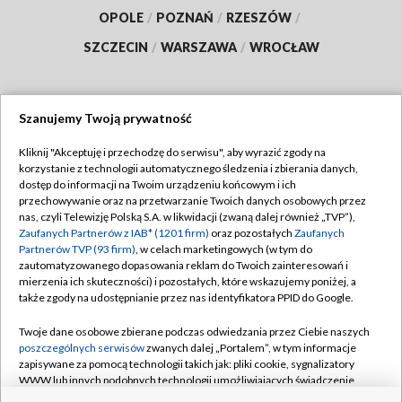
OPOLE
/
POZNAŃ
/
RZESZÓW
/
SZCZECIN
/
WARSZAWA
/
WROCŁAW
Szanujemy Twoją prywatność
Dołącz do nas:
Kliknij "Akceptuję i przechodzę do serwisu", aby wyrazić zgody na
korzystanie z technologii automatycznego śledzenia i zbierania danych,
TVP
dostęp do informacji na Twoim urządzeniu końcowym i ich
Abonament TVP
przechowywanie oraz na przetwarzanie Twoich danych osobowych przez
Regulamin TVP
nas, czyli Telewizję Polską S.A. w likwidacji (zwaną dalej również „TVP”),
Emisja w TVP
Polityka prywatności
Zaufanych Partnerów z IAB* (1201 firm)
oraz pozostałych
Zaufanych
Partnerów TVP (93 firm)
, w celach marketingowych (w tym do
Centrum informacji TVP
Moje zgody
zautomatyzowanego dopasowania reklam do Twoich zainteresowań i
mierzenia ich skuteczności) i pozostałych, które wskazujemy poniżej, a
Naziemna Telewizja Cyfrowa
Pomoc
także zgody na udostępnianie przez nas identyfikatora PPID do Google.
Sklep TVP
Biuro reklamy
Twoje dane osobowe zbierane podczas odwiedzania przez Ciebie naszych
Rada Programowa
Kontakt
poszczególnych serwisów
zwanych dalej „Portalem”, w tym informacje
zapisywane za pomocą technologii takich jak: pliki cookie, sygnalizatory
System NOS
WWW lub innych podobnych technologii umożliwiających świadczenie
dopasowanych i bezpiecznych usług, personalizację treści oraz reklam,