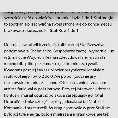
do 1. Ten wynik utrzymał się do 62. minuty i wtedy znów w
roli głównej wystąpił Fryderyk Stasiak. Tym razem na
szczęście trafił do właściwej bramki i było 1 do 1. Stal mogła
to spotkanie przechylić na swoją stronę, ale do końca meczu
brakowało skuteczności. Stal-Row 1 do 1.
Liderująca w tabeli trzeciej ligi piłkarskiej Stal Rzeszów
podejmowała Chełmiankę. Gospodarze zaczęli wybornie. Już
w 2. minucie Wojciech Reiman zdecydował się na strzał i
mocno bita piłka przełamała ręce bramkarza rywali.
Kwadrans później Łukasz Mozler przymierzył idealnie z
rzutu wolnego i było 2 do 0. Ale po pół godzinie gry
rzeszowski bramkarz - Leondi Otczenaszenko - zdaniem
arbitra faulował w polu karnym. Przy tej interwencji doznał
kontuzji i musiał opuścić boisko, a zastępujący go Rafał
Dobroliński miał szczęście przy jedenastce bo Mateusz
Kompanicki przestrzelił. W drugiej połowie w grze Stali nie
było już tyle energii, goście mieli szanse bramkowe, ale też