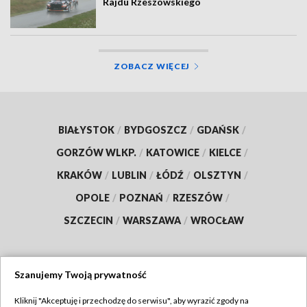
Rajdu Rzeszowskiego
ZOBACZ WIĘCEJ
BIAŁYSTOK
/
BYDGOSZCZ
/
GDAŃSK
/
GORZÓW WLKP.
/
KATOWICE
/
KIELCE
/
KRAKÓW
/
LUBLIN
/
ŁÓDŹ
/
OLSZTYN
/
OPOLE
/
POZNAŃ
/
RZESZÓW
/
SZCZECIN
/
WARSZAWA
/
WROCŁAW
Szanujemy Twoją prywatność
Dołącz do nas:
Kliknij "Akceptuję i przechodzę do serwisu", aby wyrazić zgody na