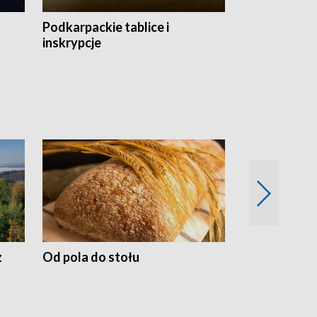
Podkarpackie tablice i
Szlakiem arc
inskrypcje
drewnianej
z
Od pola do stołu
50 lat ochro
przyrodnicz
Zachodnich