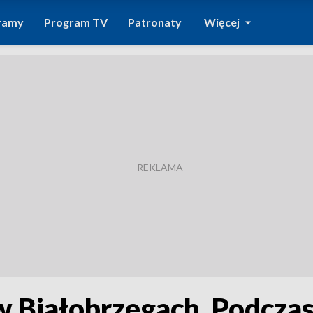
ramy
Program TV
Patronaty
Więcej
 Białobrzegach. Podczas