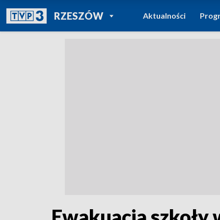
POWRÓT DO
RZESZÓW
Aktualności
Prog
TVP REGIONY
Ewakuacja szkoły w