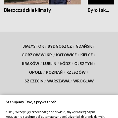
Bieszczadzkie klimaty
Było tak...
BIAŁYSTOK
/
BYDGOSZCZ
/
GDAŃSK
/
GORZÓW WLKP.
/
KATOWICE
/
KIELCE
/
KRAKÓW
/
LUBLIN
/
ŁÓDŹ
/
OLSZTYN
/
OPOLE
/
POZNAŃ
/
RZESZÓW
/
SZCZECIN
/
WARSZAWA
/
WROCŁAW
Szanujemy Twoją prywatność
Dołącz do nas:
Kliknij "Akceptuję i przechodzę do serwisu", aby wyrazić zgody na
korzystanie z technologii automatycznego śledzenia i zbierania danych,
TVP