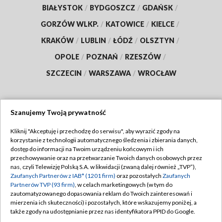
BIAŁYSTOK
/
BYDGOSZCZ
/
GDAŃSK
/
GORZÓW WLKP.
/
KATOWICE
/
KIELCE
/
KRAKÓW
/
LUBLIN
/
ŁÓDŹ
/
OLSZTYN
/
OPOLE
/
POZNAŃ
/
RZESZÓW
/
SZCZECIN
/
WARSZAWA
/
WROCŁAW
Szanujemy Twoją prywatność
Dołącz do nas:
Kliknij "Akceptuję i przechodzę do serwisu", aby wyrazić zgody na
korzystanie z technologii automatycznego śledzenia i zbierania danych,
TVP
dostęp do informacji na Twoim urządzeniu końcowym i ich
Abonament TVP
przechowywanie oraz na przetwarzanie Twoich danych osobowych przez
Regulamin TVP
nas, czyli Telewizję Polską S.A. w likwidacji (zwaną dalej również „TVP”),
Emisja w TVP
Polityka prywatności
Zaufanych Partnerów z IAB* (1201 firm)
oraz pozostałych
Zaufanych
Partnerów TVP (93 firm)
, w celach marketingowych (w tym do
Centrum informacji TVP
Moje zgody
zautomatyzowanego dopasowania reklam do Twoich zainteresowań i
mierzenia ich skuteczności) i pozostałych, które wskazujemy poniżej, a
Naziemna Telewizja Cyfrowa
Pomoc
także zgody na udostępnianie przez nas identyfikatora PPID do Google.
Sklep TVP